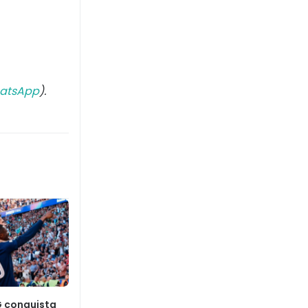
atsApp
).
G conquista