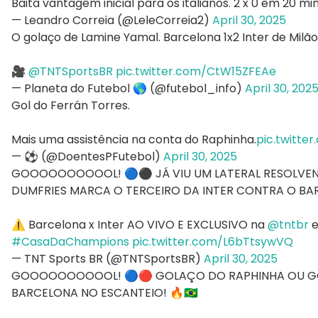
Baita vantagem inicial para os italianos. 2 x 0 em 20 mi
— Leandro Correia (@LeleCorreia2)
April 30, 2025
O golaço de Lamine Yamal. Barcelona 1x2 Inter de Milão
🎥
@TNTSportsBR
pic.twitter.com/CtW15ZFEAe
— Planeta do Futebol 🌎 (@futebol_info)
April 30, 202
Gol do Ferrán Torres.
Mais uma assistência na conta do Raphinha.
pic.twitte
— ⚽ (@DoentesPFutebol)
April 30, 2025
GOOOOOOOOOOL! 🔵⚫ JÁ VIU UM LATERAL RESOLVEND
DUMFRIES MARCA O TERCEIRO DA INTER CONTRA O BARC
⚠️ Barcelona x Inter AO VIVO E EXCLUSIVO na
@tntbr
e
#CasaDaChampions
pic.twitter.com/L6bTtsywVQ
— TNT Sports BR (@TNTSportsBR)
April 30, 2025
GOOOOOOOOOOL! 🔵🔴 GOLAÇO DO RAPHINHA OU GO
BARCELONA NO ESCANTEIO! 🔥🇧🇷