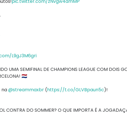
nutos!
pic.twitter.com/zNvgw4amMP
.
5
r.com/L9gJ3M6gri
O UMA SEMIFINAL DE CHAMPIONS LEAGUE COM DOIS G
ELONA! 🇳🇱
 na
@streammaxbr
(
https://t.co/GLVBpaun5c
)!
L CONTRA DO SOMMER? O QUE IMPORTA É A JOGADAÇ