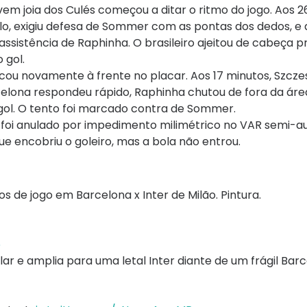
vem joia dos Culés começou a ditar o ritmo do jogo. Aos 26
 exigiu defesa de Sommer com as pontas dos dedos, e a
ssistência de Raphinha. O brasileiro ajeitou de cabeça p
 gol.
icou novamente à frente no placar. Aos 17 minutos, Szcze
elona respondeu rápido, Raphinha chutou de fora da área
 gol. O tento foi marcado contra de Sommer.
foi anulado por impedimento milimétrico no VAR semi-a
e encobriu o goleiro, mas a bola não entrou.
e jogo em Barcelona x Inter de Milão. Pintura.
5
r e amplia para uma letal Inter diante de um frágil Bar