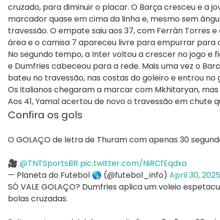
cruzado, para diminuir o placar. O Barça cresceu e a jo
marcador quase em cima da linha e, mesmo sem ângulo,
travessão. O empate saiu aos 37, com Ferrán Torres e a
área e o camisa 7 apareceu livre para empurrar para o
No segundo tempo, a Inter voltou a crescer no jogo e f
e Dumfries cabeceou para a rede. Mais uma vez o Barc
bateu no travessão, nas costas do goleiro e entrou no
Os italianos chegaram a marcar com Mkhitaryan, mas 
Aos 41, Yamal acertou de novo o travessão em chute qu
Confira os gols
O GOLAÇO de letra de Thuram com apenas 30 segundos d
🎥
@TNTSportsBR
pic.twitter.com/NiRCfEqdxa
— Planeta do Futebol 🌎 (@futebol_info)
April 30, 202
SÓ VALE GOLAÇO? Dumfries aplica um voleio espetacula
bolas cruzadas.