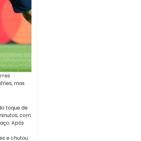
rres
fries, mas
do toque de
 minutos, com
laço. Após
res e chutou