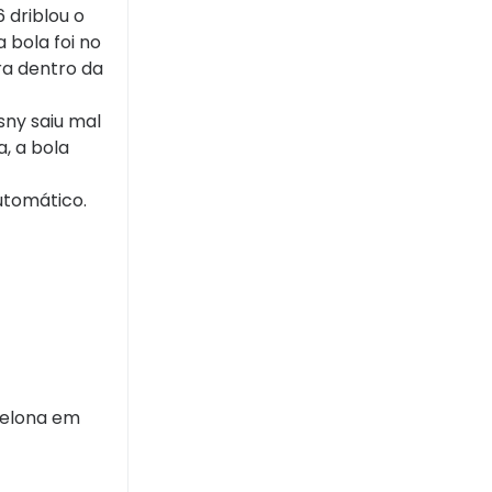
 driblou o
 bola foi no
ra dentro da
sny saiu mal
, a bola
utomático.
celona em