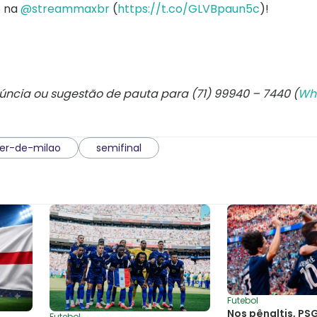
 na
@streammaxbr
(
https://t.co/GLVBpaun5c
)!
núncia ou sugestão de pauta para (71) 99940 – 7440 (
Wh
ter-de-milao
semifinal
Futebol
Nos pênaltis, PS
Futebol