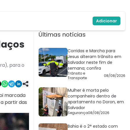
Adicionar
Últimas notícias
laços
Corridas e Marcha para
Jesus alteram trânsito em
Salvador neste fim de
ra), para o
semana; confira
Trânsito e
08/08/2026
Transporte
Mulher é morta pelo
foi marcada
companheiro dentro de
, a partir das
apartamento no Doron, em
Salvador
Segurança
08/08/2026
Bahia é o 2° estado com