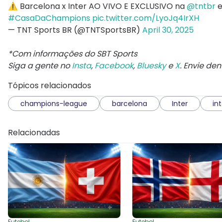
⚠️ Barcelona x Inter AO VIVO E EXCLUSIVO na
@tntbr
e
#CasaDaChampions
pic.twitter.com/LyoJq4IrXH
— TNT Sports BR (@TNTSportsBR)
April 30, 2025
*Com informações do SBT Sports
Siga a gente no
Insta
,
Facebook
,
Bluesky
e
X
. Envie de
Tópicos relacionados
champions-league
barcelona
Inter
in
Relacionadas
Futebol
Futebol