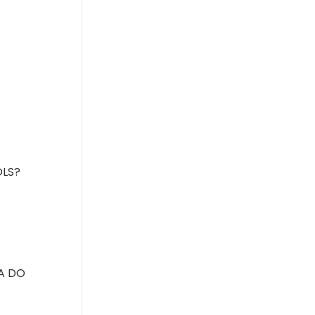
OLS?
A DO