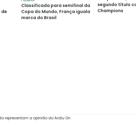
segundo título c
Classificada para semifinal da
Champions
s de
Copa do Mundo, França iguala
marca do Brasil
ão representam a opinião do Aratu On.