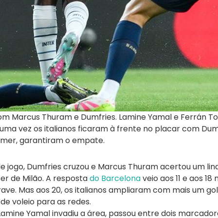
, com Marcus Thuram e Dumfries. Lamine Yamal e Ferrán To
ma vez os italianos ficaram à frente no placar com Dum
mmer, garantiram o empate.
de jogo, Dumfries cruzou e Marcus Thuram acertou um lin
ter de Milão. A resposta
do Barcelona
veio aos 11 e aos 18
rave. Mas aos 20, os italianos ampliaram com mais um go
de voleio para as redes.
, Lamine Yamal invadiu a área, passou entre dois marcado