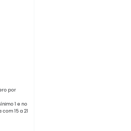
ero por
ínimo 1 e no
 com 15 a 21