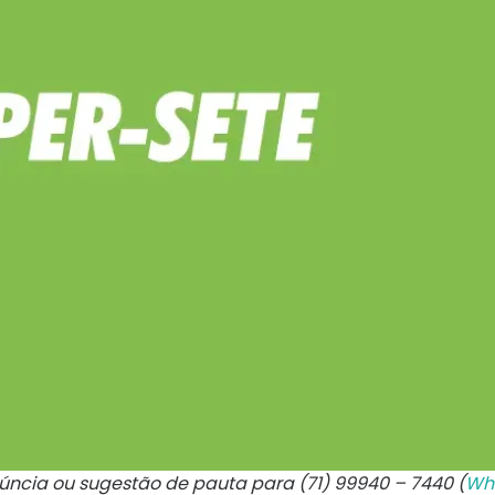
núncia ou sugestão de pauta para (71) 99940 – 7440 (
Wh