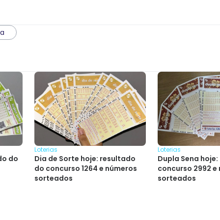
xa
Loterias
Loterias
do do
Dia de Sorte hoje: resultado
Dupla Sena hoje:
do concurso 1264 e números
concurso 2992 e
sorteados
sorteados