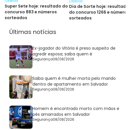
Loterias
Loterias
Super Sete hoje: resultado do
Dia de Sorte hoje: resultado
concurso 883 e números
do concurso 1266 e números
sorteados
sorteados
Últimas notícias
Ex-jogador do Vitória é preso suspeito de
agredir esposa; saiba quem é
Segurança
08/08/2026
Saiba quem é mulher morta pelo marido
dentro de apartamento em Salvador
Segurança
08/08/2026
Homem é encontrado morto com mãos e
pés amarrados em Salvador
Segurança
08/08/2026