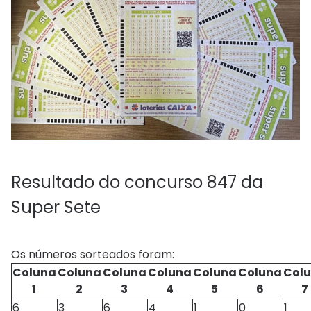
Resultado do concurso 847 da
Super Sete
Os números sorteados foram:
Coluna
Coluna
Coluna
Coluna
Coluna
Coluna
Col
1
2
3
4
5
6
7
6
3
6
4
1
0
1