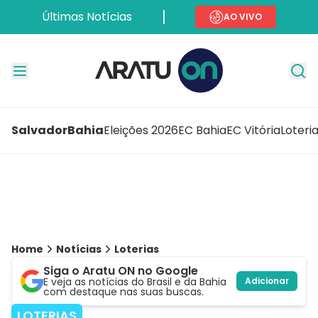
Últimas Notícias
AO VIVO
Salvador
Bahia
Eleições 2026
EC Bahia
EC Vitória
Loteri
Home
Notícias
Loterias
Siga o Aratu ON no Google
E veja as notícias do Brasil e da Bahia
Adicionar
com destaque nas suas buscas.
LOTERIAS