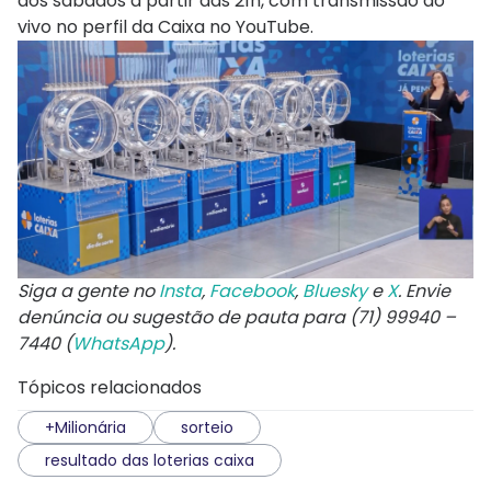
aos sábados a partir das 21h, com transmissão ao
vivo no perfil da Caixa no YouTube.
Siga a gente no
Insta
,
Facebook
,
Bluesky
e
X
. Envie
denúncia ou sugestão de pauta para (71) 99940 –
7440 (
WhatsApp
).
Tópicos relacionados
+Milionária
sorteio
resultado das loterias caixa