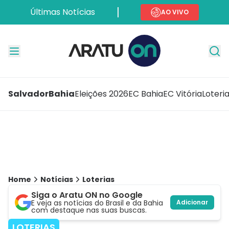
Últimas Notícias
AO VIVO
Salvador
Bahia
Eleições 2026
EC Bahia
EC Vitória
Loteri
Home
Notícias
Loterias
Siga o Aratu ON no Google
E veja as notícias do Brasil e da Bahia
Adicionar
com destaque nas suas buscas.
LOTERIAS