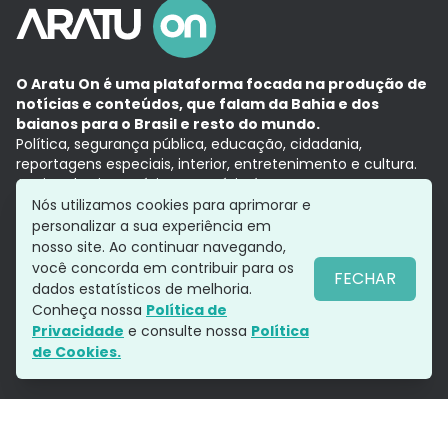
O Aratu On é uma plataforma focada na produção de
notícias e conteúdos, que falam da Bahia e dos
baianos para o Brasil e resto do mundo.
Política, segurança pública, educação, cidadania,
reportagens especiais, interior, entretenimento e cultura.
Aqui, tudo vira notícia e a notícia é no tempo presente,
com a credibilidade do
Grupo Aratu.
Nós utilizamos cookies para aprimorar e
Grupo Aratu
Política de privacidade
Anuncie conosco
personalizar a sua experiência em
nosso site. Ao continuar navegando,
você concorda em contribuir para os
FECHAR
dados estatísticos de melhoria.
Siga-nos
Conheça nossa
Política de
Privacidade
e consulte nossa
Política
de Cookies.