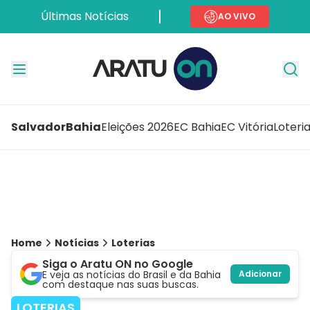
Últimas Notícias
AO VIVO
Salvador
Bahia
Eleições 2026
EC Bahia
EC Vitória
Loteri
Home
Notícias
Loterias
Siga o Aratu ON no Google
E veja as notícias do Brasil e da Bahia
Adicionar
com destaque nas suas buscas.
LOTERIAS