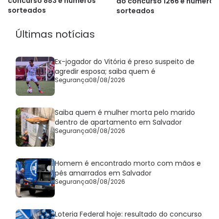
concurso 883 e números
do concurso 1266 e números
sorteados
sorteados
Últimas notícias
Ex-jogador do Vitória é preso suspeito de
agredir esposa; saiba quem é
Segurança
08/08/2026
Saiba quem é mulher morta pelo marido
dentro de apartamento em Salvador
Segurança
08/08/2026
Homem é encontrado morto com mãos e
pés amarrados em Salvador
Segurança
08/08/2026
Loteria Federal hoje: resultado do concurso