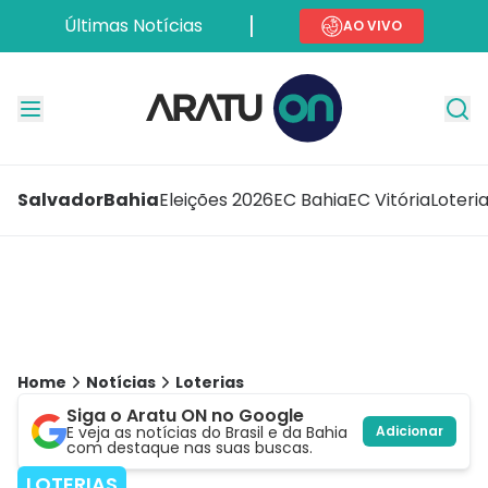
Últimas Notícias
AO VIVO
Salvador
Bahia
Eleições 2026
EC Bahia
EC Vitória
Loteri
Home
Notícias
Loterias
Siga o Aratu ON no Google
E veja as notícias do Brasil e da Bahia
Adicionar
com destaque nas suas buscas.
LOTERIAS