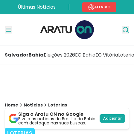
Últimas Notícias
AO VIVO
Salvador
Bahia
Eleições 2026
EC Bahia
EC Vitória
Loteri
Home
Notícias
Loterias
Siga o Aratu ON no Google
E veja as notícias do Brasil e da Bahia
Adicionar
com destaque nas suas buscas.
LOTERIAS