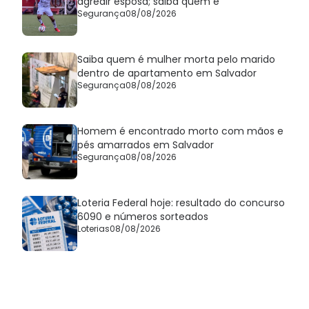
agredir esposa; saiba quem é
Segurança
08/08/2026
Saiba quem é mulher morta pelo marido
dentro de apartamento em Salvador
Segurança
08/08/2026
Homem é encontrado morto com mãos e
pés amarrados em Salvador
Segurança
08/08/2026
Loteria Federal hoje: resultado do concurso
6090 e números sorteados
Loterias
08/08/2026