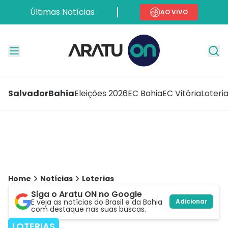
Últimas Notícias
AO VIVO
Salvador
Bahia
Eleições 2026
EC Bahia
EC Vitória
Loteri
Home
Notícias
Loterias
Siga o Aratu ON no Google
E veja as notícias do Brasil e da Bahia
Adicionar
com destaque nas suas buscas.
LOTERIAS