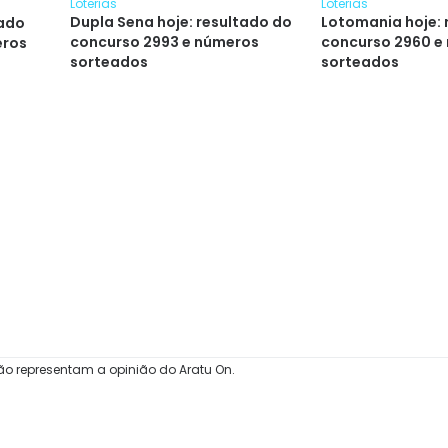
Loterias
Loterias
Dupla Sena hoje: resultado do
Lotomania hoje: 
tado
concurso 2993 e números
concurso 2960 e
eros
sorteados
sorteados
ão representam a opinião do Aratu On.