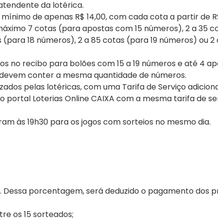
atendente da lotérica.
o mínimo de apenas R$ 14,00, com cada cota a partir de R
máximo 7 cotas (para apostas com 15 números), 2 a 35 co
 (para 18 números), 2 a 85 cotas (para 19 números) ou 2 
ogos no recibo para bolões com 15 a 19 números e até 4 a
s devem conter a mesma quantidade de números.
zados pelas lotéricas, com uma Tarifa de Serviço adicion
o portal Loterias Online CAIXA com a mesma tarifa de se
erram às 19h30 para os jogos com sorteios no mesmo dia.
o. Dessa porcentagem, será deduzido o pagamento dos 
re os 15 sorteados;