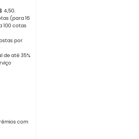
$ 4,50.
tas (para 16
a 100 cotas
postas por
al de até 35%
rviço
prêmios com