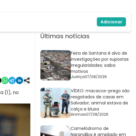
Adicionar
Últimas notícias
Feira de Santana é alvo de
investigações por supostas
irregularidades; saiba
motivos
Justiça
07/08/2026
VÍDEO: macacos-prego são
 (1), no
resgatados de casas em
Salvador; animal estava de
calça e blusa
Animais
07/08/2026
Camelódromo de
Narandiba é ampliado em