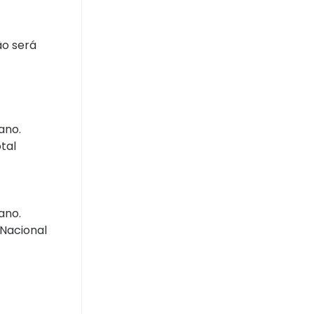
ão será
ano.
tal
ano.
 Nacional