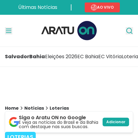
Últimas Notícias
AO VIVO
Salvador
Bahia
Eleições 2026
EC Bahia
EC Vitória
Loteri
Home
Notícias
Loterias
Siga o Aratu ON no Google
E veja as notícias do Brasil e da Bahia
Adicionar
com destaque nas suas buscas.
LOTERIAS