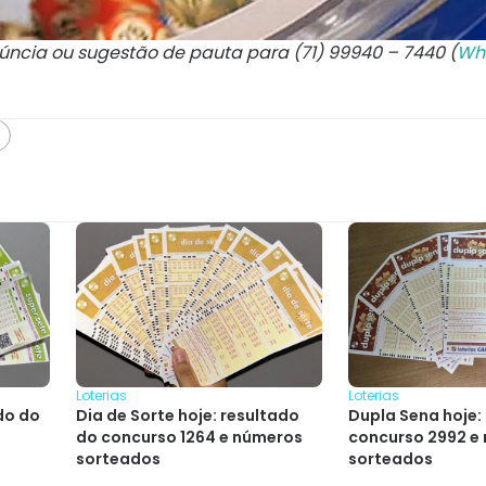
núncia ou sugestão de pauta para (71) 99940 – 7440 (
Wh
Loterias
Loterias
do do
Dia de Sorte hoje: resultado
Dupla Sena hoje:
do concurso 1264 e números
concurso 2992 e
sorteados
sorteados