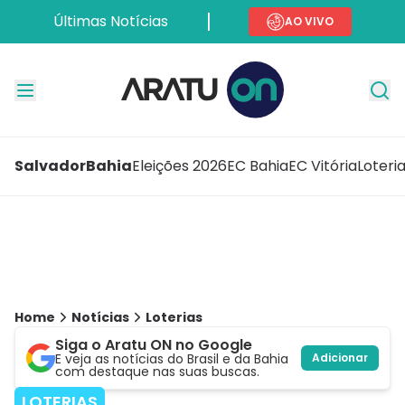
Últimas Notícias
AO VIVO
Salvador
Bahia
Eleições 2026
EC Bahia
EC Vitória
Loteri
Home
Notícias
Loterias
Siga o Aratu ON no Google
E veja as notícias do Brasil e da Bahia
Adicionar
com destaque nas suas buscas.
LOTERIAS