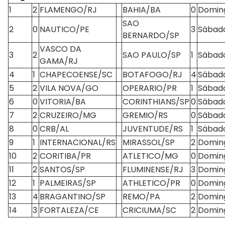
1
2
FLAMENGO/RJ
BAHIA/BA
0
Domin
SAO
2
0
NAUTICO/PE
3
Sábad
BERNARDO/SP
VASCO DA
3
2
SAO PAULO/SP
1
Sábad
GAMA/RJ
4
1
CHAPECOENSE/SC
BOTAFOGO/RJ
4
Sábad
5
2
VILA NOVA/GO
OPERARIO/PR
1
Sábad
6
0
VITORIA/BA
CORINTHIANS/SP
0
Sábad
7
2
CRUZEIRO/MG
GREMIO/RS
0
Sábad
8
0
CRB/AL
JUVENTUDE/RS
1
Sábad
9
1
INTERNACIONAL/RS
MIRASSOL/SP
2
Domin
10
2
CORITIBA/PR
ATLETICO/MG
0
Domin
11
2
SANTOS/SP
FLUMINENSE/RJ
3
Domin
12
1
PALMEIRAS/SP
ATHLETICO/PR
0
Domin
13
4
BRAGANTINO/SP
REMO/PA
2
Domin
14
3
FORTALEZA/CE
CRICIUMA/SC
2
Domin