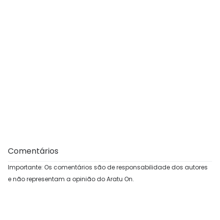
Comentários
Importante: Os comentários são de responsabilidade dos autores
e não representam a opinião do Aratu On.