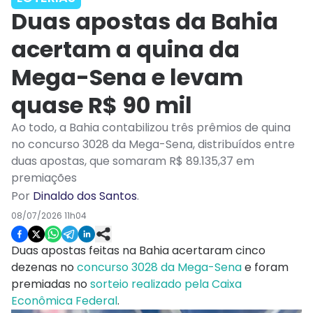
Duas apostas da Bahia
acertam a quina da
Mega-Sena e levam
quase R$ 90 mil
Ao todo, a Bahia contabilizou três prêmios de quina
no concurso 3028 da Mega-Sena, distribuídos entre
duas apostas, que somaram R$ 89.135,37 em
premiações
Por
Dinaldo dos Santos
.
08/07/2026 11h04
Duas apostas feitas na Bahia acertaram cinco
dezenas no
concurso 3028 da Mega-Sena
e foram
premiadas no
sorteio realizado pela Caixa
Econômica Federal
.