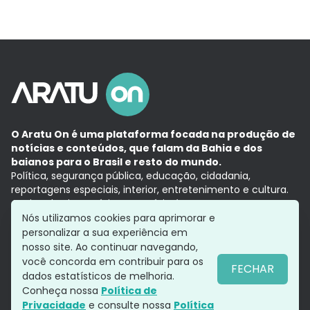
O Aratu On é uma plataforma focada na produção de
notícias e conteúdos, que falam da Bahia e dos
baianos para o Brasil e resto do mundo.
Política, segurança pública, educação, cidadania,
reportagens especiais, interior, entretenimento e cultura.
Aqui, tudo vira notícia e a notícia é no tempo presente,
com a credibilidade do
Grupo Aratu.
Nós utilizamos cookies para aprimorar e
Grupo Aratu
Política de privacidade
Anuncie conosco
personalizar a sua experiência em
nosso site. Ao continuar navegando,
você concorda em contribuir para os
FECHAR
dados estatísticos de melhoria.
Siga-nos
Conheça nossa
Política de
Privacidade
e consulte nossa
Política