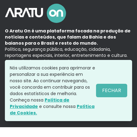
O Aratu On é uma plataforma focada na produção de
notícias e conteúdos, que falam da Bahia e dos
baianos para o Brasil e resto do mundo.
Política, segurança pública, educação, cidadania,
reportagens especiais, interior, entretenimento e cultura.
Aqui, tudo vira notícia e a notícia é no tempo presente,
com a credibilidade do
Grupo Aratu.
Nós utilizamos cookies para aprimorar e
Grupo Aratu
Política de privacidade
Anuncie conosco
personalizar a sua experiência em
nosso site. Ao continuar navegando,
você concorda em contribuir para os
FECHAR
dados estatísticos de melhoria.
Siga-nos
Conheça nossa
Política de
Privacidade
e consulte nossa
Política
de Cookies.