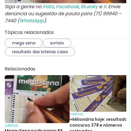
Siga a gente no
Insta
,
Facebook
,
Bluesky
e
X
. Envie
denúncia ou sugestão de pauta para (71) 99940 –
7440 (
WhatsApp
).
Tópicos relacionados
mega sena
sorteio
resultado das loterias caixa
Relacionadas
Loterias
+Milionária hoje: resultado 
concurso 378 e números
Loterias
Mega-Sena pode pagar R$
sorteados