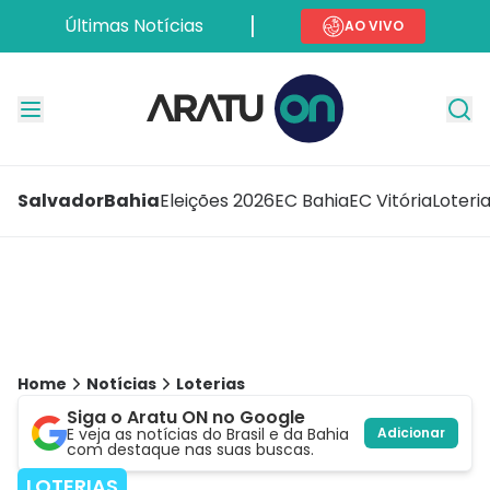
Últimas Notícias
AO VIVO
Salvador
Bahia
Eleições 2026
EC Bahia
EC Vitória
Loteri
Home
Notícias
Loterias
Siga o Aratu ON no Google
E veja as notícias do Brasil e da Bahia
Adicionar
com destaque nas suas buscas.
LOTERIAS