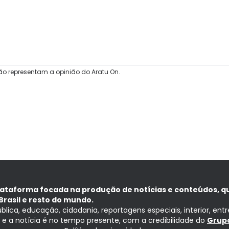
ão representam a opinião do Aratu On.
lataforma focada na produção de notícias e conteúdos, q
Brasil e resto do mundo.
ública, educação, cidadania, reportagens especiais, interior, ent
ia e a notícia é no tempo presente, com a credibilidade do
Grupo