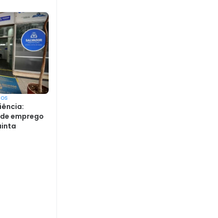
sos
iência:
s de emprego
uinta