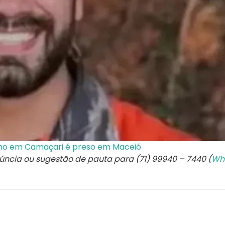
o em Camaçari é preso em Maceió
núncia ou sugestão de pauta para (71) 99940 – 7440 (
Wh