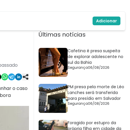
Adicionar
Últimas notícias
Cafetina é presa suspeita
de explorar adolescente no
sul da Bahia
 passado
Segurança
06/08/2026
PM presa pela morte de Léo
anhar o caso
Lanches será transferida
ebora
para presídio em Salvador
Segurança
06/08/2026
Foragido por estupro da
própria filha em cidade da