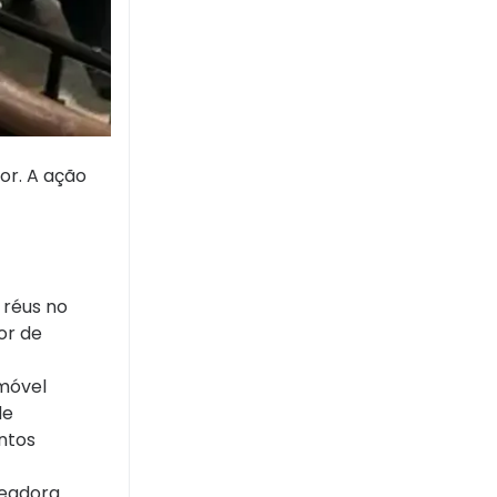
or. A ação
 réus no
or de
imóvel
de
entos
readora