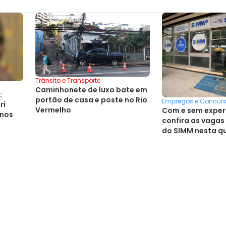
Trânsito e Transporte
Caminhonete de luxo bate em
:
portão de casa e poste no Rio
Empregos e Concur
ri
Vermelho
Com e sem exper
anos
confira as vaga
do SIMM nesta q