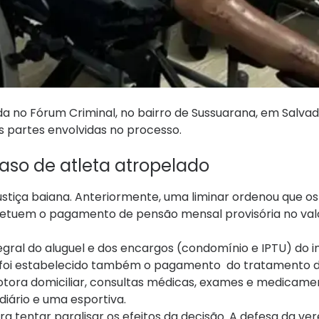
da no Fórum Criminal, no bairro de Sussuarana, em Salvad
s partes envolvidas no processo.
aso de atleta atropelado
ustiça baiana. Anteriormente, uma liminar ordenou que os
efetuem o pagamento de pensão mensal provisória no val
ral do aluguel e dos encargos (condomínio e IPTU) do 
, foi estabelecido também o pagamento do tratamento 
a motora domiciliar, consultas médicas, exames e medicam
diário e uma esportiva.
 tentar paralisar os efeitos da decisão. A defesa da ve