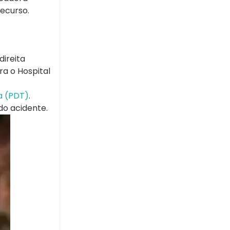
recurso.
direita
ra o Hospital
a (PDT)
.
do acidente.