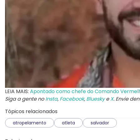
LEIA MAIS:
Apontado como chefe do Comando Vermelh
Siga a gente no
Insta
,
Facebook
,
Bluesky
e
X
. Envie de
Tópicos relacionados
atropelamento
atleta
salvador