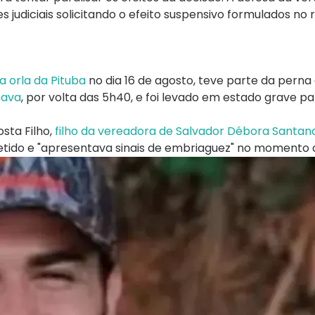
udiciais solicitando o efeito suspensivo formulados no 
a orla da Pituba
no dia 16 de agosto, teve parte da perna 
nava
, por volta das 5h40, e foi levado em estado grave pa
sta Filho,
filho da vereadora de Salvador Débora Santan
 detido e "apresentava sinais de embriaguez" no momento 