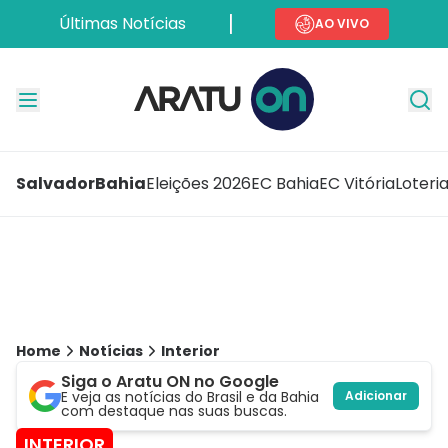
Últimas Notícias
AO VIVO
Salvador
Bahia
Eleições 2026
EC Bahia
EC Vitória
Loteri
Home
Notícias
Interior
Siga o Aratu ON no Google
E veja as notícias do Brasil e da Bahia
Adicionar
com destaque nas suas buscas.
INTERIOR