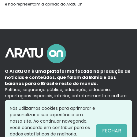
e não representam a opinião do Aratu On.
O Aratu On é uma plataforma focada na produção de
notícias e conteúdos, que falam da Bahia e dos
baianos para o Brasil e resto do mundo.
Política, segurança pública, educação, cidadania,
reportagens especiais, interior, entretenimento e cultura.
Aqui, tudo vira notícia e a notícia é no tempo presente,
com a credibilidade do
Grupo Aratu.
Nós utilizamos cookies para aprimorar e
Grupo Aratu
Política de privacidade
Anuncie conosco
personalizar a sua experiência em
nosso site. Ao continuar navegando,
você concorda em contribuir para os
FECHAR
dados estatísticos de melhoria.
Siga-nos