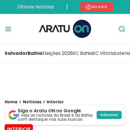
Últimas Notícias
AO VIVO
Salvador
Bahia
Eleições 2026
EC Bahia
EC Vitória
Loteri
Home
Notícias
Interior
Siga o Aratu ON no Google
E veja as notícias do Brasil e da Bahia
Adicionar
com destaque nas suas buscas.
INTERIOR