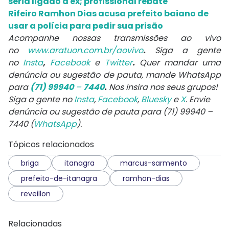
seria ligado à ex; profissional rebate
Rifeiro Ramhon Dias acusa prefeito baiano de
usar a polícia para pedir sua prisão
Acompanhe nossas transmissões ao vivo
no
www.aratuon.com.br/aovivo
.
Siga a gente
no
Insta
,
Facebook
e
Twitter
.
Quer mandar uma
denúncia ou sugestão de pauta, mande WhatsApp
para
(71) 99940
–
7440
.
Nos insira nos seus grupos!
Siga a gente no
Insta
,
Facebook
,
Bluesky
e
X
. Envie
denúncia ou sugestão de pauta para (71) 99940 –
7440 (
WhatsApp
).
Tópicos relacionados
briga
itanagra
marcus-sarmento
prefeito-de-itanagra
ramhon-dias
reveillon
Relacionadas