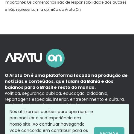
Importante: Os comentários são de responsabilidade dos autores
e não representam a opinião do Aratu On.
O Aratu On é uma plataforma focada na produção de
notícias e conteúdos, que falam da Bahia e dos
baianos para o Brasil e resto do mundo.
Política, segurança pública, educação, cidadania,
reportagens especiais, interior, entretenimento e cultura.
Aqui, tudo vira notícia e a notícia é no tempo presente,
com a credibilidade do
Grupo Aratu.
Nós utilizamos cookies para aprimorar e
Grupo Aratu
Política de privacidade
Anuncie conosco
personalizar a sua experiência em
nosso site. Ao continuar navegando,
você concorda em contribuir para os
FECHAR