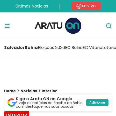
Últimas Notícias
AO VIVO
Salvador
Bahia
Eleições 2026
EC Bahia
EC Vitória
Loteri
Home
Notícias
Interior
Siga o Aratu ON no Google
E veja as notícias do Brasil e da Bahia
Adicionar
com destaque nas suas buscas.
INTERIOR