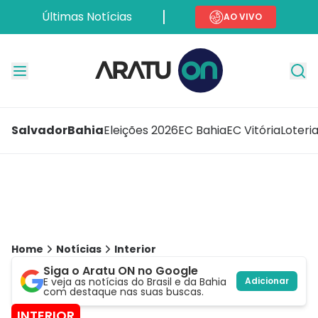
Últimas Notícias
AO VIVO
Salvador
Bahia
Eleições 2026
EC Bahia
EC Vitória
Loteri
Home
Notícias
Interior
Siga o Aratu ON no Google
E veja as notícias do Brasil e da Bahia
Adicionar
com destaque nas suas buscas.
INTERIOR