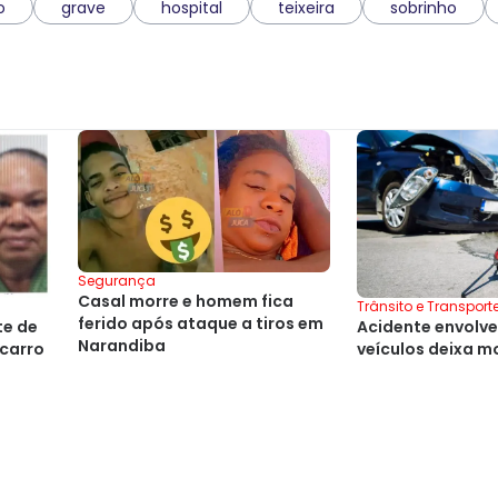
o
grave
hospital
teixeira
sobrinho
Segurança
Casal morre e homem fica
Trânsito e Transport
ferido após ataque a tiros em
te de
Acidente envolv
Narandiba
carro
veículos deixa m