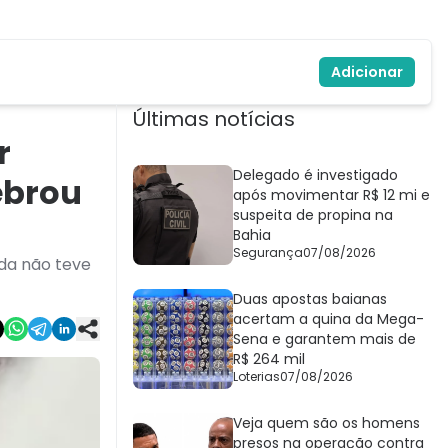
Adicionar
Últimas notícias
r
Delegado é investigado
ebrou
após movimentar R$ 12 mi e
suspeita de propina na
Bahia
Segurança
07/08/2026
nda não teve
Duas apostas baianas
acertam a quina da Mega-
Sena e garantem mais de
R$ 264 mil
Loterias
07/08/2026
Veja quem são os homens
presos na operação contra