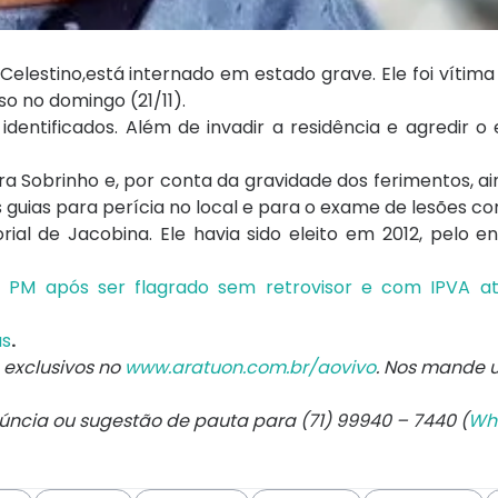
lestino,está internado em estado grave. Ele foi vítim
o no domingo (21/11).
identificados. Além de invadir a residência e agredir o e
ira Sobrinho e, por conta da gravidade dos ferimentos, a
guias para perícia no local e para o exame de lesões co
ial de Jacobina. Ele havia sido eleito em 2012, pelo e
M após ser flagrado sem retrovisor e com IPVA atr
us
.
exclusivos no
www.aratuon.com.br/aovivo
. Nos mande
núncia ou sugestão de pauta para (71) 99940 – 7440 (
Wh