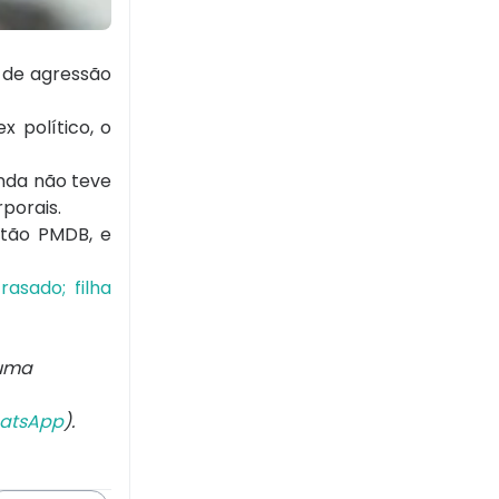
a de agressão
x político, o
inda não teve
rporais.
ntão PMDB, e
asado; filha
 uma
atsApp
).