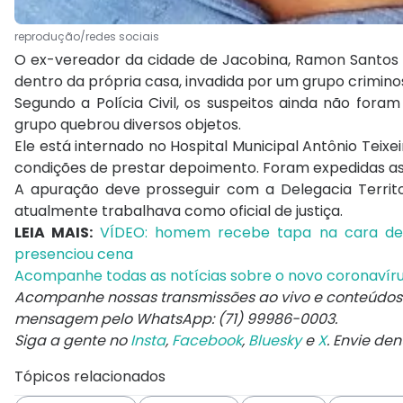
reprodução/redes sociais
O ex-vereador da cidade de Jacobina, Ramon Santos Ce
dentro da própria casa, invadida por um grupo criminos
Segundo a Polícia Civil, os suspeitos ainda não foram 
grupo quebrou diversos objetos.
Ele está internado no Hospital Municipal Antônio Teixe
condições de prestar depoimento. Foram expedidas as 
A apuração deve prosseguir com a Delegacia Territor
atualmente trabalhava como oficial de justiça.
LEIA MAIS:
VÍDEO: homem recebe tapa na cara de P
presenciou cena
Acompanhe todas as notícias sobre o novo coronavír
Acompanhe nossas transmissões ao vivo e conteúdos 
mensagem pelo WhatsApp: (71) 99986-0003.
Siga a gente no
Insta
,
Facebook
,
Bluesky
e
X
. Envie de
Tópicos relacionados