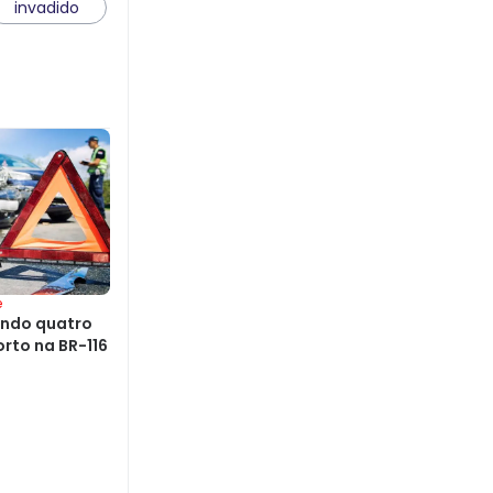
invadido
e
endo quatro
orto na BR-116