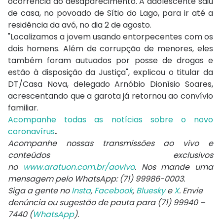
ocorrência do desaparecimento. A adolescente saiu
de casa, no povoado de Sítio do Lago, para ir até a
residência da avó, no dia 2 de agosto.
"Localizamos a jovem usando entorpecentes com os
dois homens. Além de corrupção de menores, eles
também foram autuados por posse de drogas e
estão à disposição da Justiça", explicou o titular da
DT/Casa Nova, delegado Arnóbio Dionísio Soares,
acrescentando que a garota já retornou ao convívio
familiar.
Acompanhe todas as notícias sobre o novo
coronavírus
.
Acompanhe nossas transmissões ao vivo e
conteúdos exclusivos
no
www.aratuon.com.br/aovivo
. Nos mande uma
mensagem pelo WhatsApp: (71) 99986-0003.
Siga a gente no
Insta
,
Facebook
,
Bluesky
e
X
. Envie
denúncia ou sugestão de pauta para (71) 99940 –
7440 (
WhatsApp
).