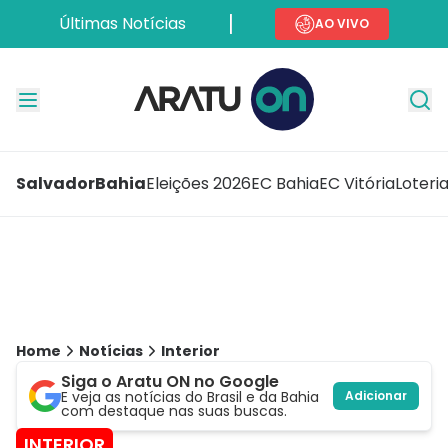
Últimas Notícias
AO VIVO
Salvador
Bahia
Eleições 2026
EC Bahia
EC Vitória
Loteri
Home
Notícias
Interior
Siga o Aratu ON no Google
E veja as notícias do Brasil e da Bahia
Adicionar
com destaque nas suas buscas.
INTERIOR