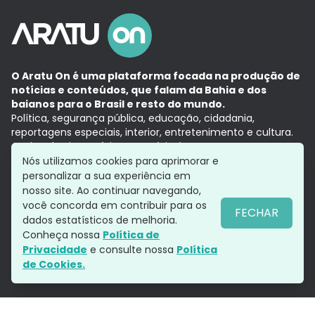
O Aratu On é uma plataforma focada na produção de
notícias e conteúdos, que falam da Bahia e dos
baianos para o Brasil e resto do mundo.
Política, segurança pública, educação, cidadania,
reportagens especiais, interior, entretenimento e cultura.
Aqui, tudo vira notícia e a notícia é no tempo presente,
com a credibilidade do
Grupo Aratu.
Nós utilizamos cookies para aprimorar e
Grupo Aratu
Política de privacidade
Anuncie conosco
personalizar a sua experiência em
nosso site. Ao continuar navegando,
você concorda em contribuir para os
FECHAR
dados estatísticos de melhoria.
Siga-nos
Conheça nossa
Política de
Privacidade
e consulte nossa
Política
de Cookies.