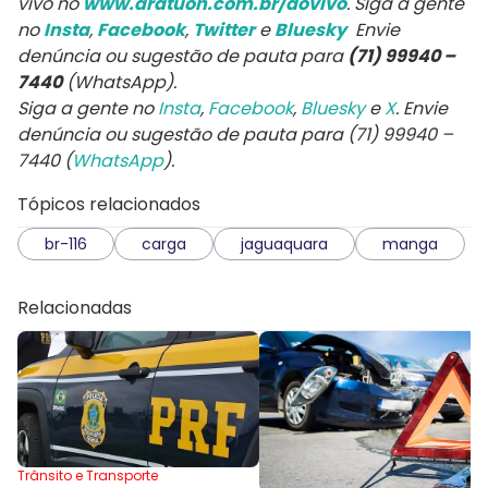
vivo no
www.aratuon.com.br/aovivo
. Siga a gente
no
Insta
,
Facebook
,
Twitter
e
Bluesky
Envie
denúncia ou sugestão de pauta para
(71) 99940 –
7440
(WhatsApp).
Siga a gente no
Insta
,
Facebook
,
Bluesky
e
X
. Envie
denúncia ou sugestão de pauta para (71) 99940 –
7440 (
WhatsApp
).
Tópicos relacionados
br-116
carga
jaguaquara
manga
Relacionadas
Trânsito e Transporte