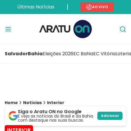
Últimas Notícias
AO VIVO
Salvador
Bahia
Eleições 2026
EC Bahia
EC Vitória
Loteri
Home
Notícias
Interior
Siga o Aratu ON no Google
E veja as notícias do Brasil e da Bahia
Adicionar
com destaque nas suas buscas.
INTERIOR