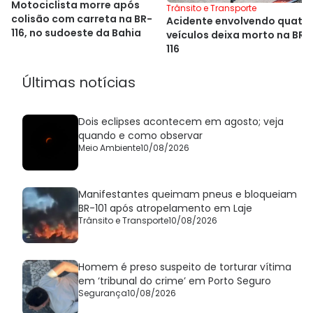
Motociclista morre após
Trânsito e Transporte
colisão com carreta na BR-
Acidente envolvendo quatr
116, no sudoeste da Bahia
veículos deixa morto na BR-
116
Últimas notícias
Dois eclipses acontecem em agosto; veja
quando e como observar
Meio Ambiente
10/08/2026
Manifestantes queimam pneus e bloqueiam
BR-101 após atropelamento em Laje
Trânsito e Transporte
10/08/2026
Homem é preso suspeito de torturar vítima
em ‘tribunal do crime’ em Porto Seguro
Segurança
10/08/2026