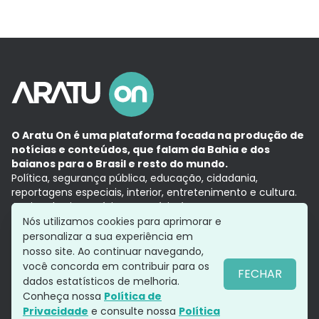
O Aratu On é uma plataforma focada na produção de
notícias e conteúdos, que falam da Bahia e dos
baianos para o Brasil e resto do mundo.
Política, segurança pública, educação, cidadania,
reportagens especiais, interior, entretenimento e cultura.
Aqui, tudo vira notícia e a notícia é no tempo presente,
com a credibilidade do
Grupo Aratu.
Nós utilizamos cookies para aprimorar e
Grupo Aratu
Política de privacidade
Anuncie conosco
personalizar a sua experiência em
nosso site. Ao continuar navegando,
você concorda em contribuir para os
FECHAR
dados estatísticos de melhoria.
Siga-nos
Conheça nossa
Política de
Privacidade
e consulte nossa
Política