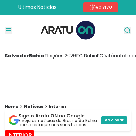
Últimas Notícias
AO VIVO
Salvador
Bahia
Eleições 2026
EC Bahia
EC Vitória
Loteri
Home
Notícias
Interior
Siga o Aratu ON no Google
E veja as notícias do Brasil e da Bahia
Adicionar
com destaque nas suas buscas.
INTERIOR