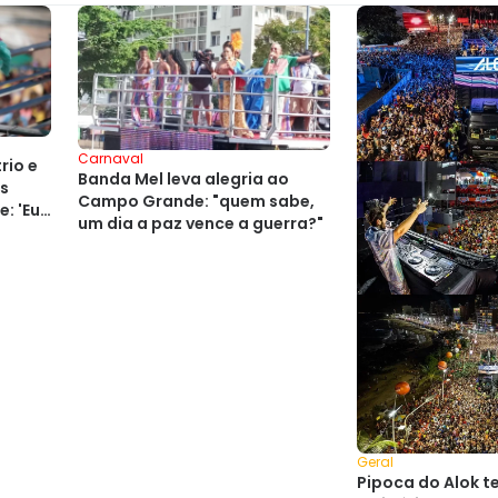
Carnaval
rio e
Banda Mel leva alegria ao
os
Campo Grande: "quem sabe,
: 'Eu
um dia a paz vence a guerra?"
'
Geral
Pipoca do Alok t