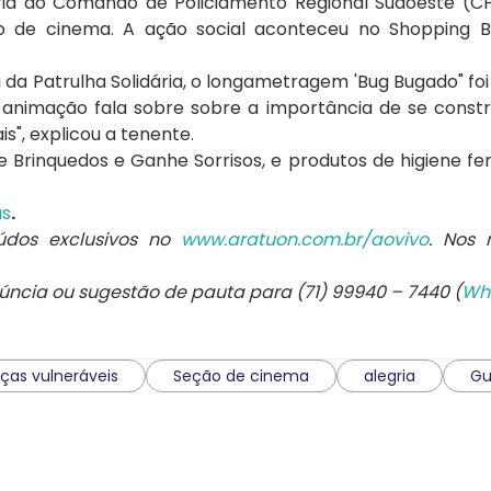
idária do Comando de Policiamento Regional Sudoeste (
ão de cinema. A ação social aconteceu no Shopping B
da Patrulha Solidária, o longametragem 'Bug Bugado" foi
 animação fala sobre sobre a importância de se constr
s", explicou a tenente.
Brinquedos e Ganhe Sorrisos, e produtos de higiene fe
us
.
údos exclusivos no
www.aratuon.com.br/aovivo
. Nos
núncia ou sugestão de pauta para (71) 99940 – 7440 (
Wh
ças vulneráveis
Seção de cinema
alegria
Gu