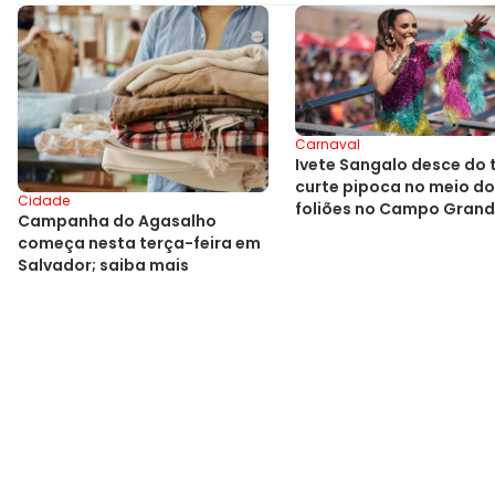
Carnaval
Ivete Sangalo desce do t
curte pipoca no meio d
Cidade
foliões no Campo Grande
Campanha do Agasalho
precisava desse abraço
começa nesta terça-feira em
Salvador; saiba mais