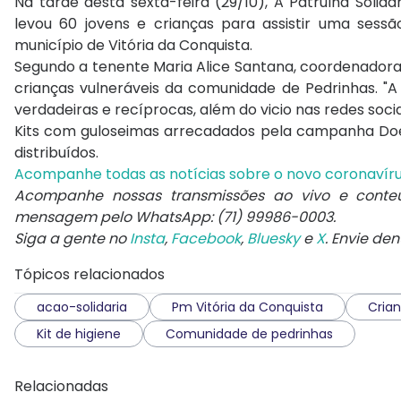
Na tarde desta sexta-feira (29/10), A Patrulha Sol
levou 60 jovens e crianças para assistir uma sess
município de Vitória da Conquista.
Segundo a tenente Maria Alice Santana, coordenadora 
crianças vulneráveis da comunidade de Pedrinhas. "A
verdadeiras e recíprocas, além do vicio nas redes sociai
Kits com guloseimas arrecadados pela campanha Doe 
distribuídos.
Acompanhe todas as notícias sobre o novo coronavír
Acompanhe nossas transmissões ao vivo e conte
mensagem pelo WhatsApp: (71) 99986-0003.
Siga a gente no
Insta
,
Facebook
,
Bluesky
e
X
. Envie de
Tópicos relacionados
acao-solidaria
Pm Vitória da Conquista
Crian
Kit de higiene
Comunidade de pedrinhas
Relacionadas