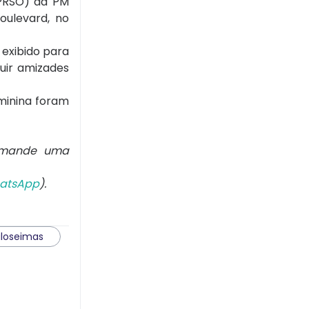
CPRSO) da PM
oulevard, no
 exibido para
uir amizades
minina foram
 mande uma
atsApp
).
loseimas