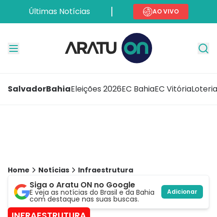
Últimas Notícias
AO VIVO
Salvador
Bahia
Eleições 2026
EC Bahia
EC Vitória
Loteri
Home
Notícias
Infraestrutura
Siga o Aratu ON no Google
E veja as notícias do Brasil e da Bahia
Adicionar
com destaque nas suas buscas.
INFRAESTRUTURA