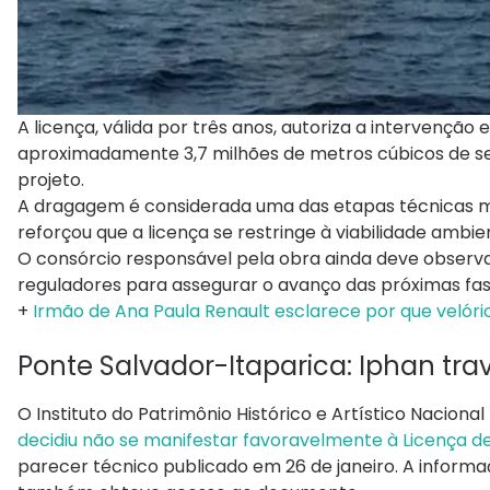
A licença, válida por três anos, autoriza a intervenção
aproximadamente 3,7 milhões de metros cúbicos de sed
projeto.
A dragagem é considerada uma das etapas técnicas m
reforçou que a licença se restringe à viabilidade ambi
O consórcio responsável pela obra ainda deve observa
reguladores para assegurar o avanço das próximas fas
+
Irmão de Ana Paula Renault esclarece por que velório
Ponte Salvador-Itaparica: Iphan tra
O Instituto do Patrimônio Histórico e Artístico Nacional
decidiu não se manifestar favoravelmente à Licença de
parecer técnico publicado em 26 de janeiro. A informaç