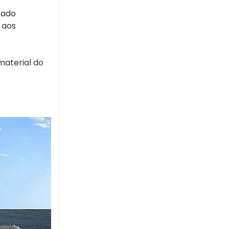
tado
 aos
material do