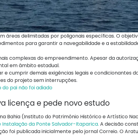
 em áreas delimitadas por poligonais específicas. O objet
imentos para garantir a navegabilidade e a estabilidad
ais complexas do empreendimento. Apesar da autorizaç
ental em âmbito estadual.
r e cumprir demais exigências legais e condicionantes d
es do projeto sem interrupções.
 do pai não foi adiado
va licença e pede novo estudo
 na Bahia (Instituto do Patrimônio Histórico e Artístico Na
 Instalação da Ponte Salvador-Itaparica.
A decisão cons
ão foi publicada inicialmente pelo jornal Correio. O Arat