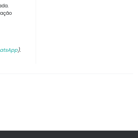
ada.
ração
atsApp
).