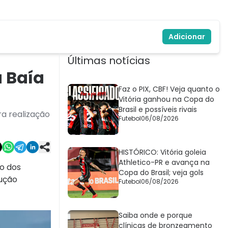
Adicionar
Últimas notícias
 Baía
Faz o PIX, CBF! Veja quanto o
Vitória ganhou na Copa do
Brasil e possíveis rivais
a realização
Futebol
06/08/2026
HISTÓRICO: Vitória goleia
Athletico-PR e avança na
io dos
Copa do Brasil; veja gols
rução
Futebol
06/08/2026
Saiba onde e porque
clínicas de bronzeamento