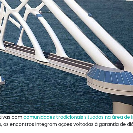
itivas com
comunidades tradicionais situadas na área de i
, os encontros integram ações voltadas à garantia de d