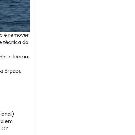
ivo é remover
e técnica do
ão, o Inema
os órgãos
cional)
ta em
u On