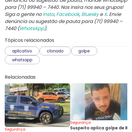
denúncia ou sugestão de pauta, mande WhatsApp
para
(71) 99940 – 7440
. Nos insira nos seus grupos!
Siga a gente no
Insta
,
Facebook
,
Bluesky
e
X
. Envie
denúncia ou sugestão de pauta para (71) 99940 –
7440 (
WhatsApp
).
Tópicos relacionados
aplicativo
clonado
golpe
whatsapp
Relacionadas
Segurança
Suspeito aplica golpe de R$
Segurança