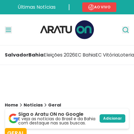
Últimas Notícias
AO VIVO
Salvador
Bahia
Eleições 2026
EC Bahia
EC Vitória
Loteri
Home
Notícias
Geral
Siga o Aratu ON no Google
E veja as notícias do Brasil e da Bahia
Adicionar
com destaque nas suas buscas.
GERAL