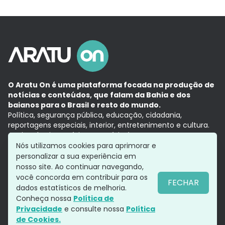
O Aratu On é uma plataforma focada na produção de
notícias e conteúdos, que falam da Bahia e dos
baianos para o Brasil e resto do mundo.
Política, segurança pública, educação, cidadania,
reportagens especiais, interior, entretenimento e cultura.
Aqui, tudo vira notícia e a notícia é no tempo presente,
com a credibilidade do
Grupo Aratu.
Nós utilizamos cookies para aprimorar e
Grupo Aratu
Política de privacidade
Anuncie conosco
personalizar a sua experiência em
nosso site. Ao continuar navegando,
você concorda em contribuir para os
FECHAR
dados estatísticos de melhoria.
Siga-nos
Conheça nossa
Política de
Privacidade
e consulte nossa
Política
de Cookies.