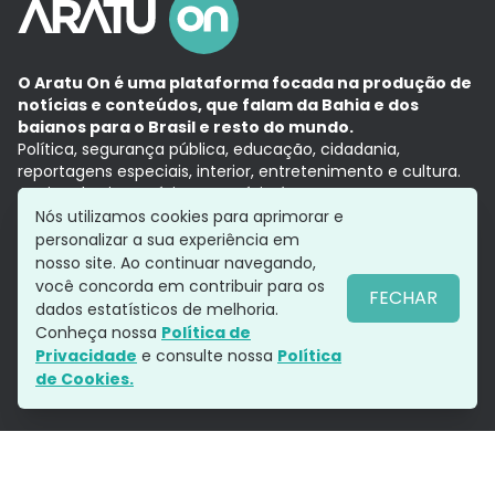
O Aratu On é uma plataforma focada na produção de
notícias e conteúdos, que falam da Bahia e dos
baianos para o Brasil e resto do mundo.
Política, segurança pública, educação, cidadania,
reportagens especiais, interior, entretenimento e cultura.
Aqui, tudo vira notícia e a notícia é no tempo presente,
com a credibilidade do
Grupo Aratu.
Nós utilizamos cookies para aprimorar e
Grupo Aratu
Política de privacidade
Anuncie conosco
personalizar a sua experiência em
nosso site. Ao continuar navegando,
você concorda em contribuir para os
FECHAR
dados estatísticos de melhoria.
Siga-nos
Conheça nossa
Política de
Privacidade
e consulte nossa
Política
de Cookies.