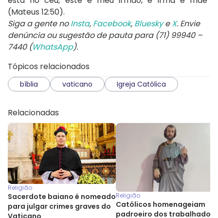
está no céu, este é meu irmão, e irmã e mãe”
(Mateus 12:50).
Siga a gente no
Insta
,
Facebook
,
Bluesky
e
X
. Envie
denúncia ou sugestão de pauta para (71) 99940 –
7440 (
WhatsApp
).
Tópicos relacionados
bíblia
vaticano
Igreja Católica
Relacionadas
Religião
Religião
Sacerdote baiano é nomeado
Católicos homenageiam
para julgar crimes graves do
padroeiro dos trabalhadore
Vaticano