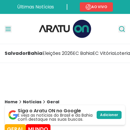
Últimas Notícias
AO VIVO
Salvador
Bahia
Eleições 2026
EC Bahia
EC Vitória
Loteri
Home
Notícias
Geral
Siga o Aratu ON no Google
E veja as notícias do Brasil e da Bahia
Adicionar
com destaque nas suas buscas.
GERAL
MUNDO