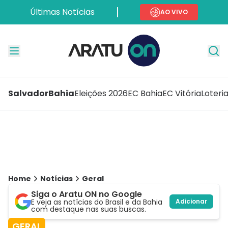
Últimas Notícias
AO VIVO
Salvador
Bahia
Eleições 2026
EC Bahia
EC Vitória
Loteri
Home
Notícias
Geral
Siga o Aratu ON no Google
E veja as notícias do Brasil e da Bahia
Adicionar
com destaque nas suas buscas.
GERAL