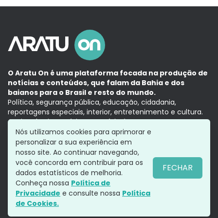
O Aratu On é uma plataforma focada na produção de
notícias e conteúdos, que falam da Bahia e dos
baianos para o Brasil e resto do mundo.
Política, segurança pública, educação, cidadania,
reportagens especiais, interior, entretenimento e cultura.
Aqui, tudo vira notícia e a notícia é no tempo presente,
com a credibilidade do
Grupo Aratu.
Nós utilizamos cookies para aprimorar e
Grupo Aratu
Política de privacidade
Anuncie conosco
personalizar a sua experiência em
nosso site. Ao continuar navegando,
você concorda em contribuir para os
FECHAR
dados estatísticos de melhoria.
Siga-nos
Conheça nossa
Política de
Privacidade
e consulte nossa
Política
de Cookies.