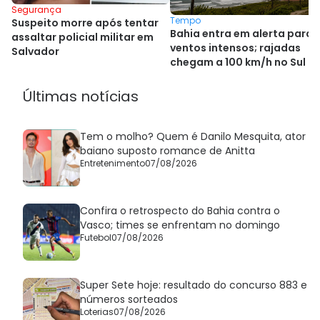
Segurança
Tempo
Suspeito morre após tentar
Bahia entra em alerta para
assaltar policial militar em
ventos intensos; rajadas
Salvador
chegam a 100 km/h no Sul d
país
Últimas notícias
Tem o molho? Quem é Danilo Mesquita, ator
baiano suposto romance de Anitta
Entretenimento
07/08/2026
Confira o retrospecto do Bahia contra o
Vasco; times se enfrentam no domingo
Futebol
07/08/2026
Super Sete hoje: resultado do concurso 883 e
números sorteados
Loterias
07/08/2026