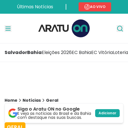
Últimas Notícias
AO VIVO
Salvador
Bahia
Eleições 2026
EC Bahia
EC Vitória
Loteri
Home
Notícias
Geral
Siga o Aratu ON no Google
E veja as notícias do Brasil e da Bahia
Adicionar
com destaque nas suas buscas.
GERAL