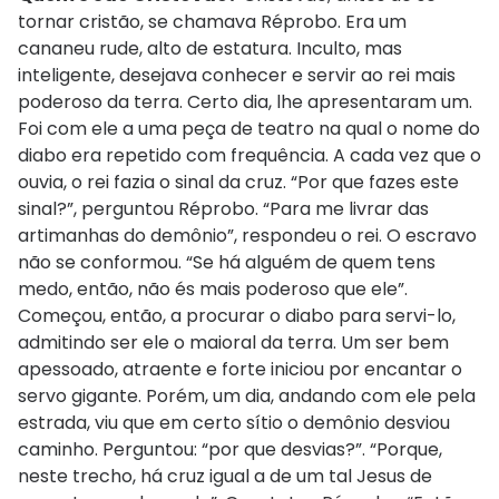
tornar cristão, se chamava Réprobo. Era um
cananeu rude, alto de estatura. Inculto, mas
inteligente, desejava conhecer e servir ao rei mais
poderoso da terra. Certo dia, lhe apresentaram um.
Foi com ele a uma peça de teatro na qual o nome do
diabo era repetido com frequência. A cada vez que o
ouvia, o rei fazia o sinal da cruz. “Por que fazes este
sinal?”, perguntou Réprobo. “Para me livrar das
artimanhas do demônio”, respondeu o rei. O escravo
não se conformou. “Se há alguém de quem tens
medo, então, não és mais poderoso que ele”.
Começou, então, a procurar o diabo para servi-lo,
admitindo ser ele o maioral da terra. Um ser bem
apessoado, atraente e forte iniciou por encantar o
servo gigante. Porém, um dia, andando com ele pela
estrada, viu que em certo sítio o demônio desviou
caminho. Perguntou: “por que desvias?”. “Porque,
neste trecho, há cruz igual a de um tal Jesus de