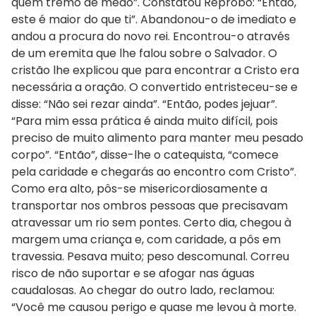
quem tremo de medo”. Constatou Réprobo: “Então,
este é maior do que ti”. Abandonou-o de imediato e
andou a procura do novo rei. Encontrou-o através
de um eremita que lhe falou sobre o Salvador. O
cristão lhe explicou que para encontrar a Cristo era
necessária a oração. O convertido entristeceu-se e
disse: “Não sei rezar ainda”. “Então, podes jejuar”.
“Para mim essa prática é ainda muito difícil, pois
preciso de muito alimento para manter meu pesado
corpo”. “Então”, disse-lhe o catequista, “comece
pela caridade e chegarás ao encontro com Cristo”.
Como era alto, pôs-se misericordiosamente a
transportar nos ombros pessoas que precisavam
atravessar um rio sem pontes. Certo dia, chegou à
margem uma criança e, com caridade, a pôs em
travessia. Pesava muito; peso descomunal. Correu
risco de não suportar e se afogar nas águas
caudalosas. Ao chegar do outro lado, reclamou:
“Você me causou perigo e quase me levou à morte.