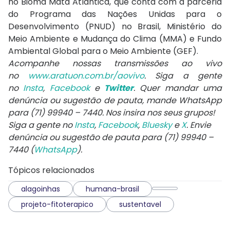
no Bioma Mata Atlântica, que conta com a parceria
do Programa das Nações Unidas para o
Desenvolvimento (PNUD) no Brasil, Ministério do
Meio Ambiente e Mudança do Clima (MMA) e Fundo
Ambiental Global para o Meio Ambiente (GEF).
Acompanhe nossas transmissões ao vivo
no
www.aratuon.com.br/aovivo
. Siga a gente
no
Insta
,
Facebook
e
Twitter
. Quer mandar uma
denúncia ou sugestão de pauta, mande WhatsApp
para
(71) 99940 – 7440
. Nos insira nos seus grupos!
Siga a gente no
Insta
,
Facebook
,
Bluesky
e
X
. Envie
denúncia ou sugestão de pauta para (71) 99940 –
7440 (
WhatsApp
).
Tópicos relacionados
alagoinhas
humana-brasil
projeto-fitoterapico
sustentavel