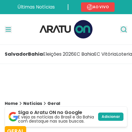
Últimas Notícias
AO VIVO
Salvador
Bahia
Eleições 2026
EC Bahia
EC Vitória
Loteri
Home
Notícias
Geral
Siga o Aratu ON no Google
E veja as notícias do Brasil e da Bahia
Adicionar
com destaque nas suas buscas.
GERAL