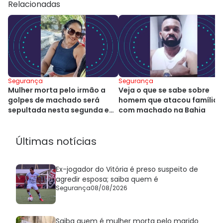
Relacionadas
Segurança
Segurança
Mulher morta pelo irmão a
Veja o que se sabe sobre
golpes de machado será
homem que atacou família
sepultada nesta segunda em
com machado na Bahia
Alagoinhas
Últimas notícias
Ex-jogador do Vitória é preso suspeito de
agredir esposa; saiba quem é
Segurança
08/08/2026
Saiba quem é mulher morta pelo marido