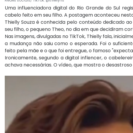
Redes sociais/ TikTok: @thiellyns
Uma influenciadora digital do Rio Grande do Sul regi
cabelo feito em seu filho. A postagem aconteceu nesta 
Thielly Souza é conhecida pelo conteúdo dedicado ao 
seu filho, o pequeno Theo, no dia em que decidiram cor
Nas imagens, divulgadas no TikTok, Thielly fala, inicial
a mudança não saiu como o esperada. Foi o suficient
feito pela mãe e o que foi entregue, o famoso "expectat
Ironicamente, segundo a digital inflencer, o cabelere
achava necessárias. O vídeo, que mostra o desastroso r