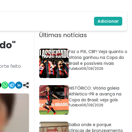
Adicionar
Últimas notícias
ado"
Faz o PIX, CBF! Veja quanto o
Vitória ganhou na Copa do
Brasil e possíveis rivais
orte feito
Futebol
06/08/2026
HISTÓRICO: Vitória goleia
Athletico-PR e avança na
Copa do Brasil; veja gols
Futebol
06/08/2026
Saiba onde e porque
clínicas de bronzeamento