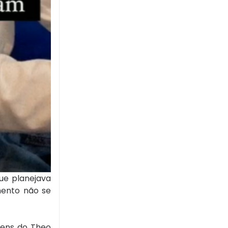
que planejava
mento não se
gens do Theo