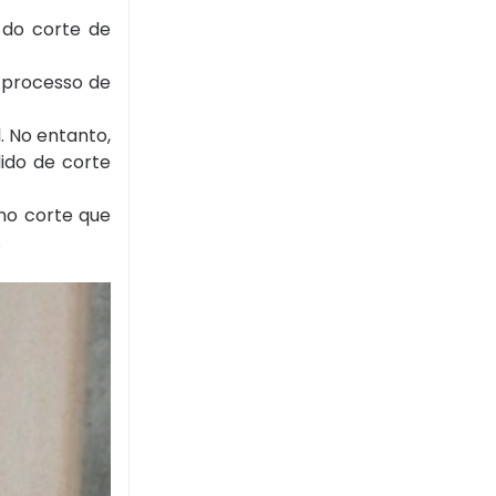
" do corte de
o processo de
l. No entanto,
ido de corte
 no corte que
.