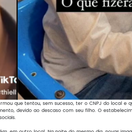
ormou que tentou, sem sucesso, ter o CNPJ do local e 
mento, devido ao descaso com seu filho. O estabeleci
sociais.
ém, em outro local. Na noite do mesmo dia, novas ima