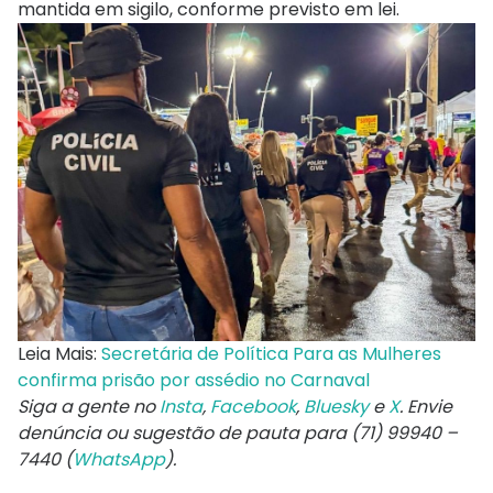
mantida em sigilo, conforme previsto em lei.
Leia Mais:
Secretária de Política Para as Mulheres
confirma prisão por assédio no Carnaval
Siga a gente no
Insta
,
Facebook
,
Bluesky
e
X
. Envie
denúncia ou sugestão de pauta para (71) 99940 –
7440 (
WhatsApp
).