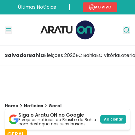
Últimas Notícias
AO VIVO
Salvador
Bahia
Eleições 2026
EC Bahia
EC Vitória
Loteri
Home
Notícias
Geral
Siga o Aratu ON no Google
E veja as notícias do Brasil e da Bahia
Adicionar
com destaque nas suas buscas.
GERAL