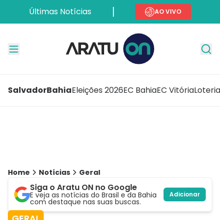
Últimas Notícias
AO VIVO
Salvador
Bahia
Eleições 2026
EC Bahia
EC Vitória
Loteri
Home
Notícias
Geral
Siga o Aratu ON no Google
E veja as notícias do Brasil e da Bahia
Adicionar
com destaque nas suas buscas.
GERAL