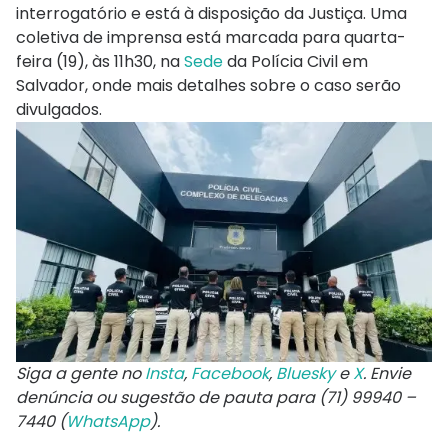
interrogatório e está à disposição da Justiça. Uma
coletiva de imprensa está marcada para quarta-
feira (19), às 11h30, na
Sede
da Polícia Civil em
Salvador, onde mais detalhes sobre o caso serão
divulgados.
Siga a gente no
Insta
,
Facebook
,
Bluesky
e
X
. Envie
denúncia ou sugestão de pauta para (71) 99940 –
7440 (
WhatsApp
).