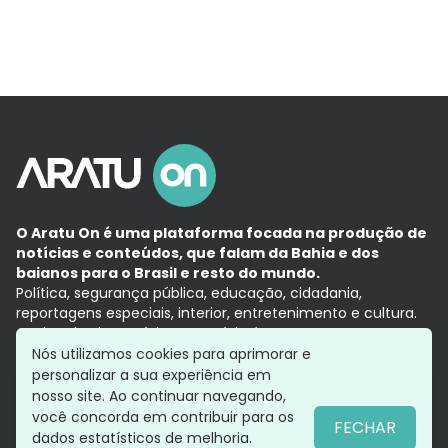
O Aratu On é uma plataforma focada na produção de
notícias e conteúdos, que falam da Bahia e dos
baianos para o Brasil e resto do mundo.
Política, segurança pública, educação, cidadania,
reportagens especiais, interior, entretenimento e cultura.
Aqui, tudo vira notícia e a notícia é no tempo presente,
com a credibilidade do
Grupo Aratu.
Nós utilizamos cookies para aprimorar e
Grupo Aratu
Política de privacidade
Anuncie conosco
personalizar a sua experiência em
nosso site. Ao continuar navegando,
você concorda em contribuir para os
FECHAR
dados estatísticos de melhoria.
Siga-nos