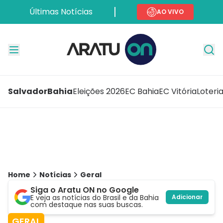
Últimas Notícias
AO VIVO
Salvador
Bahia
Eleições 2026
EC Bahia
EC Vitória
Loteri
Home
Notícias
Geral
Siga o Aratu ON no Google
E veja as notícias do Brasil e da Bahia
Adicionar
com destaque nas suas buscas.
GERAL