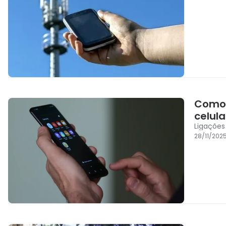
Como 
celula
Ligações
28/11/202