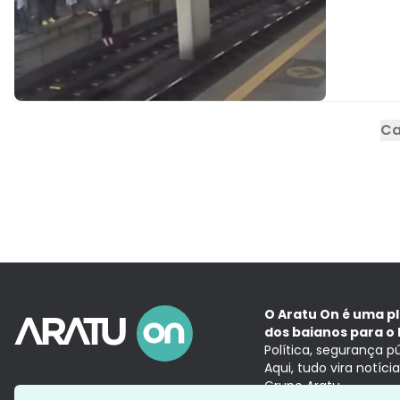
Ca
O Aratu On é uma p
dos baianos para o 
Política, segurança p
Aqui, tudo vira notíc
Grupo Aratu