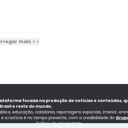
rregar mais > >
lataforma focada na produção de notícias e conteúdos, q
Brasil e resto do mundo.
ública, educação, cidadania, reportagens especiais, interior, ent
ia e a notícia é no tempo presente, com a credibilidade do
Grupo
Política de privacidade