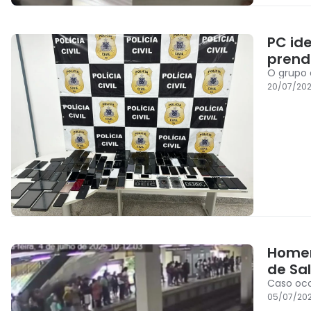
PC id
prend
O grupo 
20/07/202
Homem
de Sa
Caso oco
05/07/202