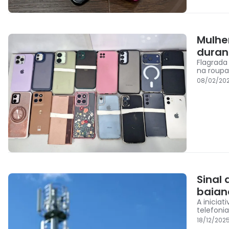
Mulhe
duran
Flagrada
na roupa
08/02/202
Sinal 
baian
A iniciat
telefonia
18/12/202