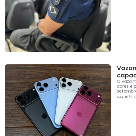
Vazam
capac
O vazame
cores e 
setembr
04/06/20