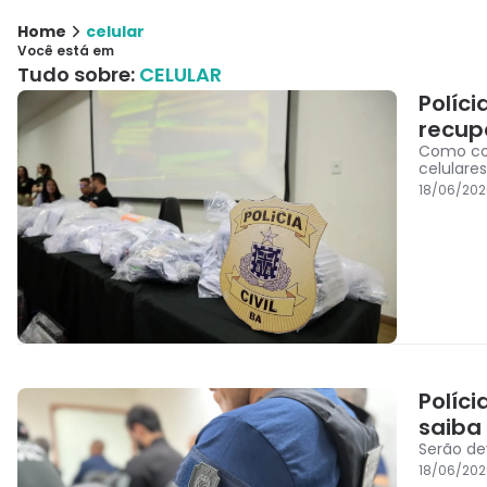
Home
celular
Você está em
Tudo sobre:
CELULAR
Políci
recup
Como con
celulare
18/06/202
Políc
saiba
Serão de
18/06/202