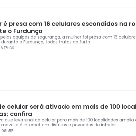
r é presa com 16 celulares escondidos na r
te o Furdunço
 pelas equipes de segurança, a mulher foi presa com 16 celular
 durante o Furdunço, todos frutos de furto
6 17h30
de celular será ativado em mais de 100 loc
as; confira
iva que leva sinal de celular para mais de 100 localidades amplia
 móvel e à internet em distritos e povoados do interior
5 08h55