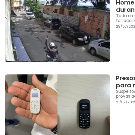
Homem
duran
Toda a a
foi local
28/07/202
Preso
para 
Suspeito
provas a
21/07/202