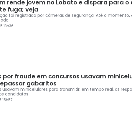
 rende jovem no Lobato e dispara para o 
te fuga; veja
ção foi registrada por câmeras de segurança. Até o momento
izado
5 13h36
s por fraude em concursos usavam minicelu
repassar gabaritos
s usavam minicelulares para transmitir, em tempo real, as resp
os candidatos
5 15h57