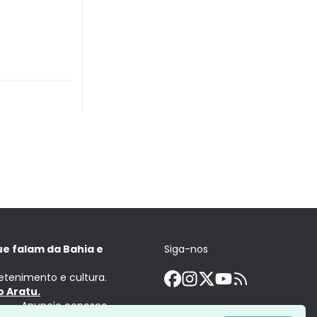
ue falam da Bahia e
Siga-nos
retenimento e cultura.
 Aratu.
Anuncie conosco