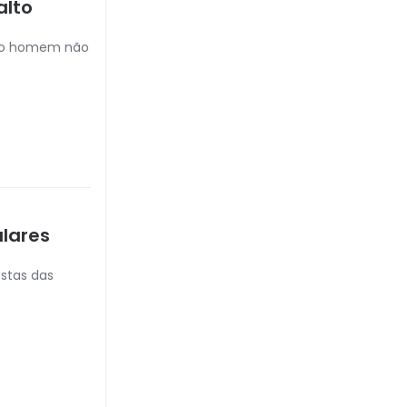
alto
, o homem não
lares
ostas das