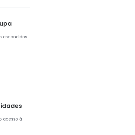
oupa
es escondidos
alidades
 o acesso à