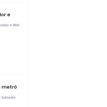
dor e
lvador e RMS
o metrô
 Salvador