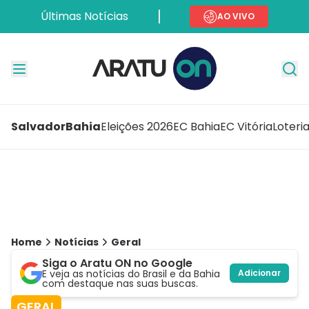
Últimas Notícias
AO VIVO
Salvador
Bahia
Eleições 2026
EC Bahia
EC Vitória
Loteri
Home
Notícias
Geral
Siga o Aratu ON no Google
E veja as notícias do Brasil e da Bahia
Adicionar
com destaque nas suas buscas.
GERAL