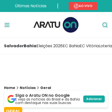
Últimas Notícias
AO VIVO
Salvador
Bahia
Eleições 2026
EC Bahia
EC Vitória
Loteri
Home
Notícias
Geral
Siga o Aratu ON no Google
E veja as notícias do Brasil e da Bahia
Adicionar
com destaque nas suas buscas.
GERAL