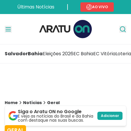
Últimas Notícias
AO VIVO
Salvador
Bahia
Eleições 2026
EC Bahia
EC Vitória
Loteri
Home
Notícias
Geral
Siga o Aratu ON no Google
E veja as notícias do Brasil e da Bahia
Adicionar
com destaque nas suas buscas.
GERAL