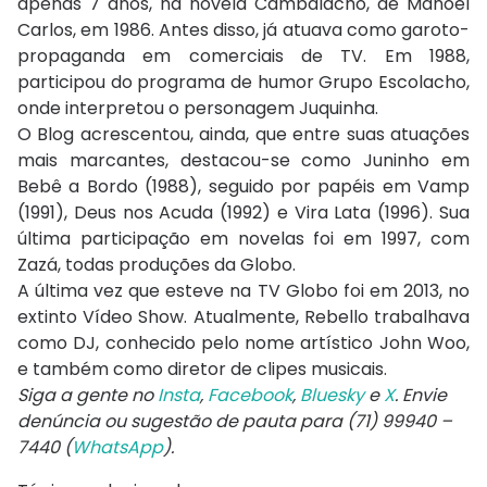
apenas 7 anos, na novela Cambalacho, de Manoel
Carlos, em 1986. Antes disso, já atuava como garoto-
propaganda em comerciais de TV. Em 1988,
participou do programa de humor Grupo Escolacho,
onde interpretou o personagem Juquinha.
O Blog acrescentou, ainda, que entre suas atuações
mais marcantes, destacou-se como Juninho em
Bebê a Bordo (1988), seguido por papéis em Vamp
(1991), Deus nos Acuda (1992) e Vira Lata (1996). Sua
última participação em novelas foi em 1997, com
Zazá, todas produções da Globo.
A última vez que esteve na TV Globo foi em 2013, no
extinto Vídeo Show. Atualmente, Rebello trabalhava
como DJ, conhecido pelo nome artístico John Woo,
e também como diretor de clipes musicais.
Siga a gente no
Insta
,
Facebook
,
Bluesky
e
X
. Envie
denúncia ou sugestão de pauta para (71) 99940 –
7440 (
WhatsApp
).