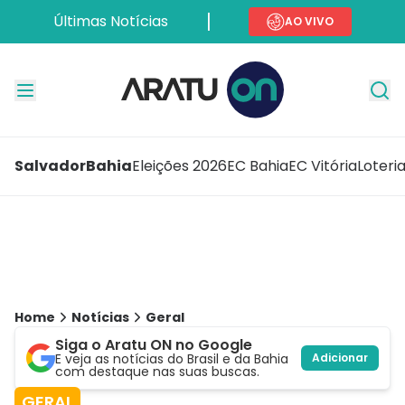
Últimas Notícias
AO VIVO
Salvador
Bahia
Eleições 2026
EC Bahia
EC Vitória
Loteri
Home
Notícias
Geral
Siga o Aratu ON no Google
E veja as notícias do Brasil e da Bahia
Adicionar
com destaque nas suas buscas.
GERAL