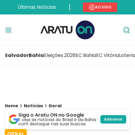
Últimas Notícias
AO VIVO
Salvador
Bahia
Eleições 2026
EC Bahia
EC Vitória
Loteri
Home
Notícias
Geral
Siga o Aratu ON no Google
E veja as notícias do Brasil e da Bahia
Adicionar
com destaque nas suas buscas.
GERAL