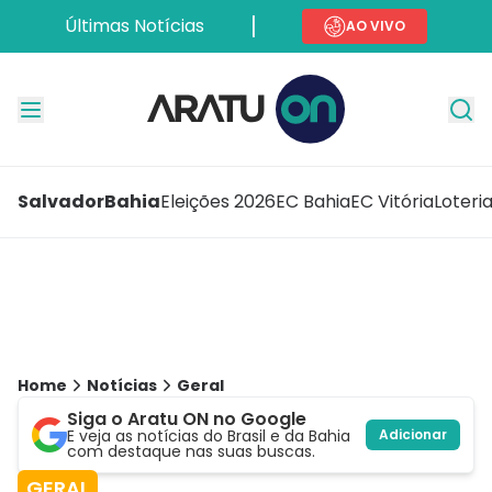
Últimas Notícias
AO VIVO
Salvador
Bahia
Eleições 2026
EC Bahia
EC Vitória
Loteri
Home
Notícias
Geral
Siga o Aratu ON no Google
E veja as notícias do Brasil e da Bahia
Adicionar
com destaque nas suas buscas.
GERAL