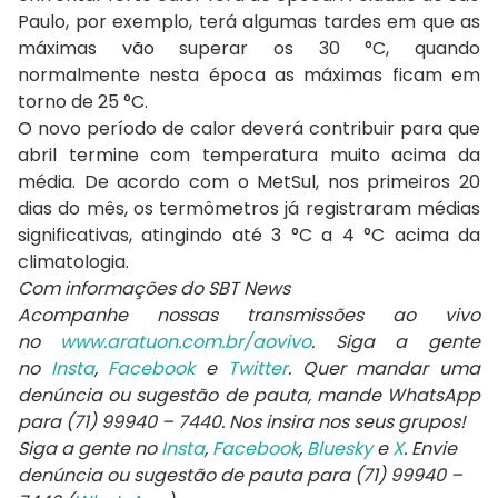
Paulo, por exemplo, terá algumas tardes em que as
máximas vão superar os 30 °C, quando
normalmente nesta época as máximas ficam em
torno de 25 °C.
O novo período de calor deverá contribuir para que
abril termine com temperatura muito acima da
média. De acordo com o MetSul, nos primeiros 20
dias do mês, os termômetros já registraram médias
significativas, atingindo até 3 °C a 4 °C acima da
climatologia.
Com informações do SBT News
Acompanhe nossas transmissões ao vivo
no
www.aratuon.com.br/aovivo
. Siga a gente
no
Insta
,
Facebook
e
Twitter
. Quer mandar uma
denúncia ou sugestão de pauta, mande WhatsApp
para
(71) 99940 – 7440
. Nos insira nos seus grupos!
Siga a gente no
Insta
,
Facebook
,
Bluesky
e
X
. Envie
denúncia ou sugestão de pauta para (71) 99940 –