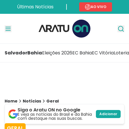
Últimas Notícias
AO VIVO
Salvador
Bahia
Eleições 2026
EC Bahia
EC Vitória
Loteri
Home
Notícias
Geral
Siga o Aratu ON no Google
E veja as notícias do Brasil e da Bahia
Adicionar
com destaque nas suas buscas.
GERAL