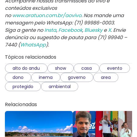
Acompanhe nossas transmissões ao vivo e
conteúdos exclusivos
no
www.aratuon.com.br/aovivo
. Nos mande uma
mensagem pelo WhatsApp: (71) 99986-0003.
Siga a gente no
Insta
,
Facebook
,
Bluesky
e
X
. Envie
denúncia ou sugestão de pauta para (71) 99940 –
7440 (
WhatsApp
).
Tópicos relacionados
alto do andu
show
casa
evento
dono
inema
governo
area
protegido
ambiental
Relacionadas