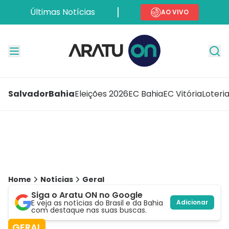
Últimas Notícias
AO VIVO
Salvador
Bahia
Eleições 2026
EC Bahia
EC Vitória
Loteri
Home
Notícias
Geral
Siga o Aratu ON no Google
E veja as notícias do Brasil e da Bahia
Adicionar
com destaque nas suas buscas.
GERAL