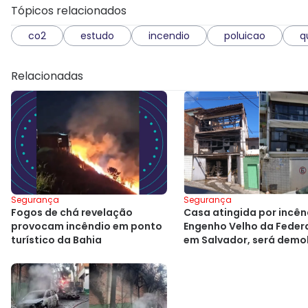
Tópicos relacionados
co2
estudo
incendio
poluicao
q
Relacionadas
Segurança
Segurança
Fogos de chá revelação
Casa atingida por incên
provocam incêndio em ponto
Engenho Velho da Feder
turístico da Bahia
em Salvador, será demo