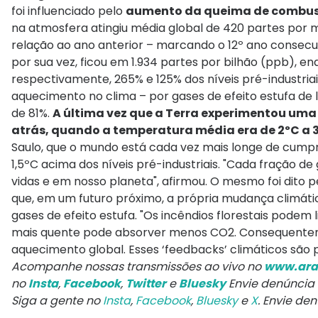
foi influenciado pelo
aumento da queima de combustív
na atmosfera atingiu média global de 420 partes por
relação ao ano anterior – marcando o 12º ano consec
por sua vez, ficou em 1.934 partes por bilhão (ppb), enq
respectivamente, 265% e 125% dos níveis pré-industriais
aquecimento no clima – por gases de efeito estufa d
de 81%.
A última vez que a Terra experimentou uma
atrás, quando a temperatura média era de 2ºC a 
Saulo, que o mundo está cada vez mais longe de cumpri
1,5ºC acima dos níveis pré-industriais. "Cada fração
vidas e em nosso planeta", afirmou. O mesmo foi dito pe
que, em um futuro próximo, a própria mudança climát
gases de efeito estufa. "Os incêndios florestais pode
mais quente pode absorver menos CO2. Consequentem
aquecimento global. Esses ‘feedbacks’ climáticos são
Acompanhe nossas transmissões ao vivo no
www.ara
no
Insta
,
Facebook
,
Twitter
e
Bluesky
Envie denúncia
Siga a gente no
Insta
,
Facebook
,
Bluesky
e
X
. Envie de