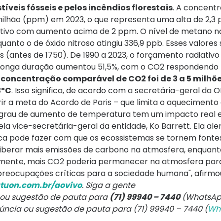
eis fósseis e pelos incêndios florestais
. A concent
 milhão (ppm) em 2023, o que representa uma alta de 2,
utivo com aumento acima de 2 ppm. O nível de metano n
uanto o de óxido nitroso atingiu 336,9 ppb. Esses valores 
 (antes de 1750). De 1990 a 2023, o forçamento radiativo 
e longa duração aumentou 51,5%, com o CO2 respondendo
 concentração comparável de CO2 foi de 3 a 5 milhõ
3ºC
. Isso significa, de acordo com a secretária-geral da 
r a meta do Acordo de Paris – que limita o aquecimento 
 de grau de aumento de temperatura tem um impacto real
la vice-secretária-geral da entidade, Ko Barrett. Ela ale
ica pode fazer com que os ecossistemas se tornem fonte
m liberar mais emissões de carbono na atmosfera, enquan
ente, mais CO2 poderia permanecer na atmosfera para
 preocupações críticas para a sociedade humana", afirmo
tuon.com.br/aovivo
. Siga a gente
 ou sugestão de pauta para
(71) 99940 – 7440
(WhatsAp
núncia ou sugestão de pauta para (71) 99940 – 7440 (
Wh