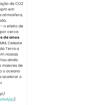
ração de CO2
3 ppm em
a atmosfera,
são,
– o efeito de
 por cerca
es de anos
OMM, Celeste
da Terra a
 em nossas
rtou ainda
s maiores de
to o oceano
 acelerar o
u.
p).
atsApp
).