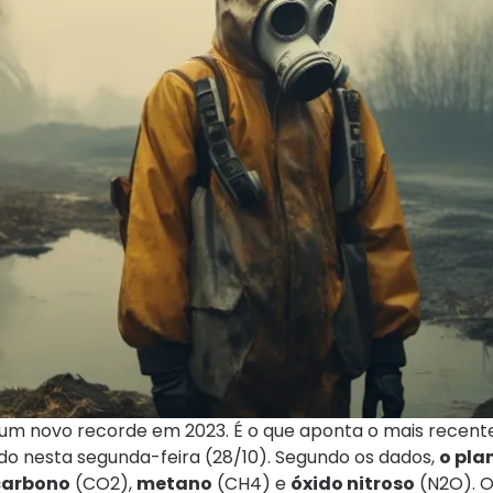
 um novo recorde em 2023. É o que aponta o mais recente
do nesta segunda-feira (28/10). Segundo os dados,
o pla
 carbono
(CO2),
metano
(CH4) e
óxido nitroso
(N2O). O