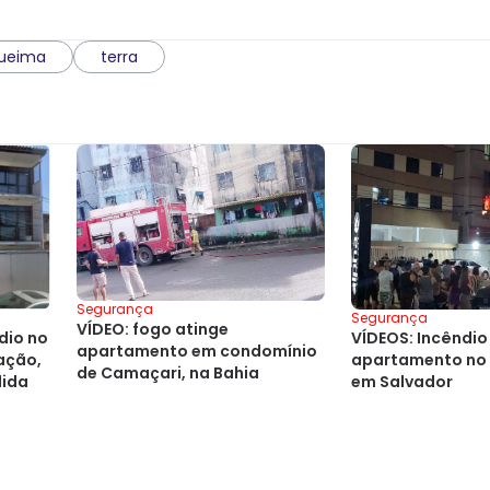
ueima
terra
Segurança
Segurança
VÍDEO: fogo atinge
dio no
VÍDEOS: Incêndio
apartamento em condomínio
ação,
apartamento no 
de Camaçari, na Bahia
lida
em Salvador