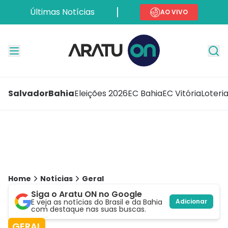
Últimas Notícias
AO VIVO
Salvador
Bahia
Eleições 2026
EC Bahia
EC Vitória
Loteri
Home
Notícias
Geral
Siga o Aratu ON no Google
E veja as notícias do Brasil e da Bahia
Adicionar
com destaque nas suas buscas.
GERAL