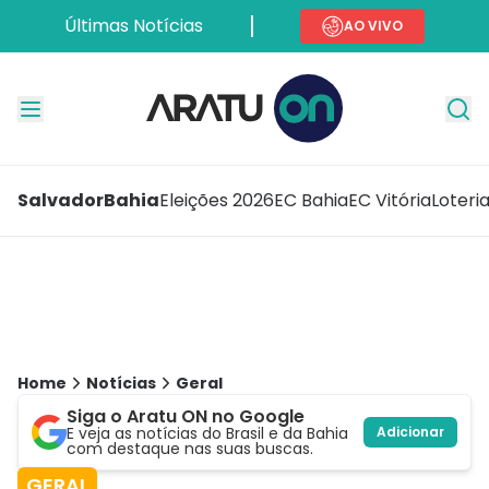
Últimas Notícias
AO VIVO
Salvador
Bahia
Eleições 2026
EC Bahia
EC Vitória
Loteri
Home
Notícias
Geral
Siga o Aratu ON no Google
E veja as notícias do Brasil e da Bahia
Adicionar
com destaque nas suas buscas.
GERAL