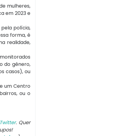
de mulheres,
ica em 2023 e
ela polícia,
ssa forma, é
na realidade,
 monitorados
ão do gênero,
s casos), ou
ure um Centro
airros, ou o
Twitter
. Quer
rupos!