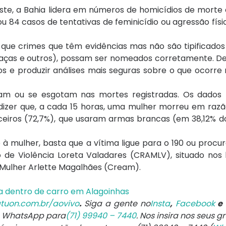
e, a Bahia lidera em números de homicídios de morte 
ou 84 casos de tentativas de feminicídio ou agressão fís
e crimes que têm evidências mas não são tipificados p
eaças e outros), possam ser nomeados corretamente. De
s e produzir análises mais seguras sobre o que ocorre 
çam ou se esgotam nas mortes registradas. Os dados
a dizer que, a cada 15 horas, uma mulher morreu em raz
eiros (72,7%), que usaram armas brancas (em 38,12% do
 à mulher, basta que a vítima ligue para o 190 ou proc
de Violência Loreta Valadares (CRAMLV), situado nos b
 Mulher Arlette Magalhães (Cream).
a dentro de carro em Alagoinhas
tuon.com.br/aovivo
.
Siga a gente no
Insta
,
Facebook
e
e WhatsApp para
(71) 99940 – 7440
. Nos insira nos seus g