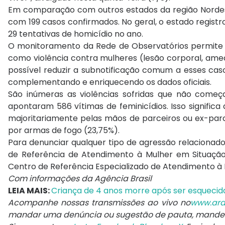
Em comparação com outros estados da região Nordest
com 199 casos confirmados. No geral, o estado registr
29 tentativas de homicídio no ano.
O monitoramento da Rede de Observatórios permite qu
como violência contra mulheres (lesão corporal, am
possível reduzir a subnotificação comum a esses caso
complementando e enriquecendo os dados oficiais.
São inúmeras as violências sofridas que não come
apontaram 586 vítimas de feminicídios. Isso signific
majoritariamente pelas mãos de parceiros ou ex-parc
por armas de fogo (23,75%).
Para denunciar qualquer tipo de agressão relacionado
de Referência de Atendimento à Mulher em Situação 
Centro de Referência Especializado de Atendimento à
Com informações da Agência Brasil
LEIA MAIS:
Criança de 4 anos morre após ser esquecid
Acompanhe nossas transmissões ao vivo no
www.ara
mandar uma denúncia ou sugestão de pauta, mand