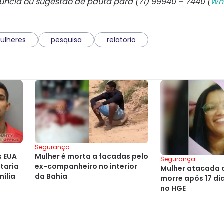
núncia ou sugestão de pauta para (71) 99940 – 7440 (
Wh
ulheres
pesquisa
relatorio
Segurança
s EUA
Mulher é morta a facadas pelo
Segurança
taria
ex-companheiro no interior
Mulher atacada 
mília
da Bahia
morre após 17 di
no HGE