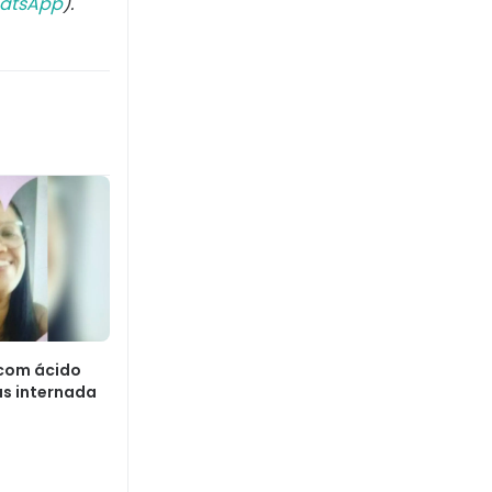
atsApp
).
com ácido
as internada