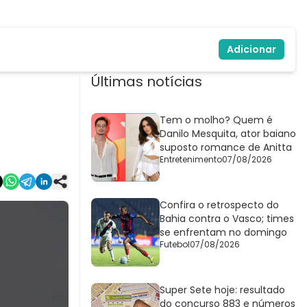
Adicionar
Últimas notícias
Tem o molho? Quem é
Danilo Mesquita, ator baiano
suposto romance de Anitta
Entretenimento
07/08/2026
Confira o retrospecto do
Bahia contra o Vasco; times
se enfrentam no domingo
Futebol
07/08/2026
Super Sete hoje: resultado
do concurso 883 e números