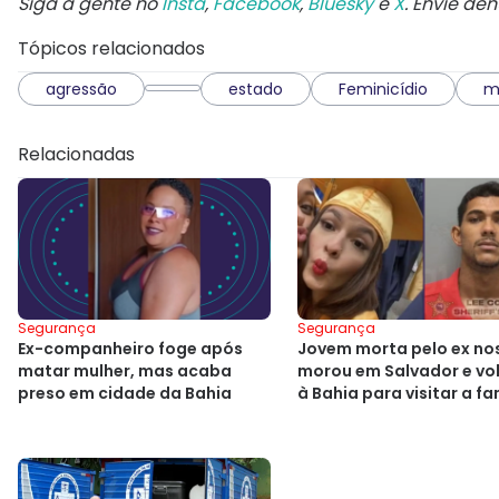
Siga a gente no
Insta
,
Facebook
,
Bluesky
e
X
. Envie de
Tópicos relacionados
agressão
estado
Feminicídio
m
Relacionadas
Segurança
Segurança
Ex-companheiro foge após
Jovem morta pelo ex no
matar mulher, mas acaba
morou em Salvador e vol
preso em cidade da Bahia
à Bahia para visitar a fa