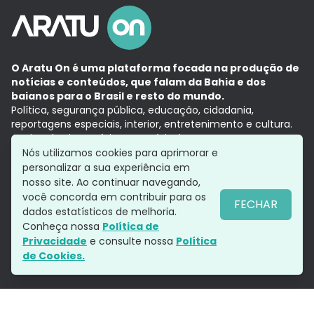
O Aratu On é uma plataforma focada na produção de
notícias e conteúdos, que falam da Bahia e dos
baianos para o Brasil e resto do mundo.
Política, segurança pública, educação, cidadania,
reportagens especiais, interior, entretenimento e cultura.
Aqui, tudo vira notícia e a notícia é no tempo presente,
com a credibilidade do
Grupo Aratu.
Nós utilizamos cookies para aprimorar e
Grupo Aratu
Política de privacidade
Anuncie conosco
personalizar a sua experiência em
nosso site. Ao continuar navegando,
você concorda em contribuir para os
FECHAR
dados estatísticos de melhoria.
Siga-nos
Conheça nossa
Política de
Privacidade
e consulte nossa
Política
de Cookies.