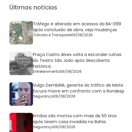
Últimas notícias
Tráfego é alterado em acessos da BA-099
após conclusão de obra; veja mudanças
Trânsito e Transporte
06/08/2026
Praça Castro Alves volta a esconder ruínas
do Teatro São João após descoberta
histórica
Entretenimento
06/08/2026
Vulgo Dembélé, gerente do tráfico de Mata
Escura morre em confronto com a Rondesp
Segurança
06/08/2026
Irmãos são mortos com mais de 50 tiros
após terem casa invadida na Bahia
Segurança
06/08/2026