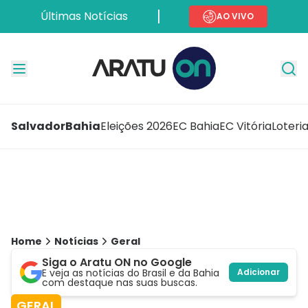
Últimas Notícias
AO VIVO
Salvador
Bahia
Eleições 2026
EC Bahia
EC Vitória
Loteri
Home
Notícias
Geral
Siga o Aratu ON no Google
E veja as notícias do Brasil e da Bahia
Adicionar
com destaque nas suas buscas.
GERAL